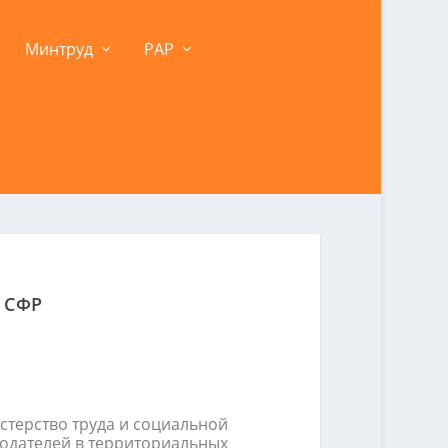
Минтруд
РАР
 СФР
стерство труда и социальной
тодателей в территориальных