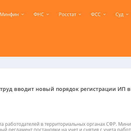
Минфин
ФНС
Росстат
ФСС
Суд
труд вводит новый порядок регистрации ИП в
та работодателей в территориальных органах СФР. Мини
й регламент постановки на учет и снятия с учета рабо