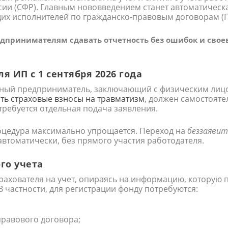
сии (СФР). Главным нововведением станет автоматическ
их исполнителей по гражданско-правовым договорам (Г
дпринимателям сдавать отчетность без ошибок и свое
я ИП с 1 сентября 2026 года
ный предприниматель, заключающий с физическим лицо
ть страховые взносы на травматизм
, должен самостояте
требуется отдельная подача заявления.
оцедура максимально упрощается. Переход на
беззаяви
автоматически, без прямого участия работодателя.
го учета
трахователя на учет, опираясь на информацию, которую
В частности, для регистрации фонду потребуются:
правового договора;