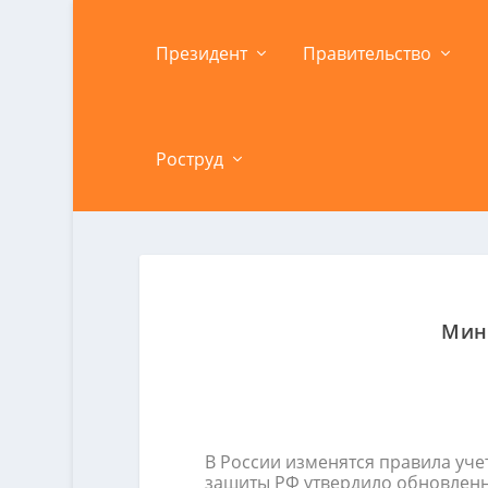
Президент
Правительство
Роструд
Мин
В России изменятся правила уче
защиты РФ утвердило обновленны