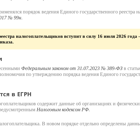
рименялся порядок ведения Единого государственного реестра 
017 № 99н
.
естра налогоплательщиков вступит в силу 16 июля 2026 года –
иказа.
и
несенными
Федеральным законом от 31.07.2023 № 389-ФЗ
в стать
полномочия по утверждению порядка ведения Единого государст
ся в ЕГРН
гоплательщиков содержит данные об организациях и физических 
предусмотренным
Налоговым кодексом РФ
.
налогоплательщика. В новом порядке отдельно определены данны