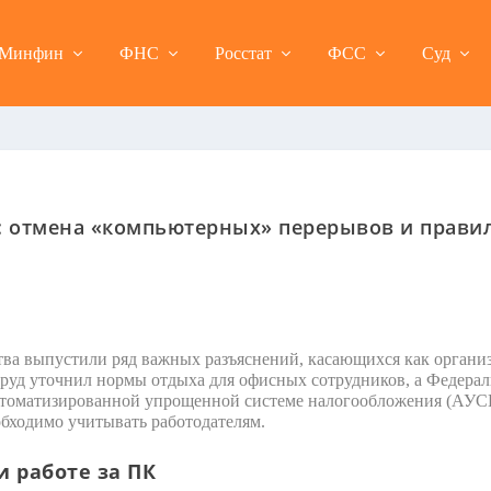
Минфин
ФНС
Росстат
ФСС
Суд
: отмена «компьютерных» перерывов и правил
а выпустили ряд важных разъяснений, касающихся как организа
руд уточнил нормы отдыха для офисных сотрудников, а Федерал
автоматизированной упрощенной системе налогообложения (АУС
обходимо учитывать работодателям.
и работе за ПК