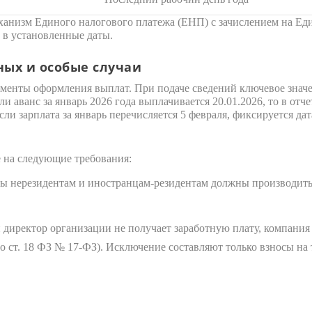
еханизм Единого налогового платежа (ЕНП) с зачислением на Ед
 в установленные даты.
ых и особые случаи
менты оформления выплат. При подаче сведений ключевое знач
ли аванс за январь 2026 года выплачивается 20.01.2026, то в отч
ли зарплата за январь перечисляется 5 февраля, фиксируется дат
е на следующие требования:
 нерезидентам и иностранцам-резидентам должны производит
 директор организации не получает заработную плату, компани
но ст. 18 ФЗ № 17-ФЗ). Исключение составляют только взносы на