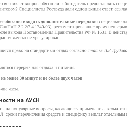
 возникает вопрос: обязан ли работодатель предоставлять спец
нитором? Специалисты Роструда дали однозначный ответ, ссылая
 не обязаны вводить дополнительные перерывы
специально дл
СанПиН 2.2.2/2.4.1340-03), регламентировавшие время непреры
 после выхода Постановления Правительства РФ № 1631. В дейст
раном жестко не урегулирован.
няется право на стандартный отдых согласно
статье 108 Трудово
ляться перерыв для отдыха и питания.
т
не менее 30 минут и не более двух часов
.
очие часы.
ности на АУСН
еты на популярные вопросы, касающиеся применения автоматиз
, сроки перечисления средств и специфику выплат отдельным 
доходов