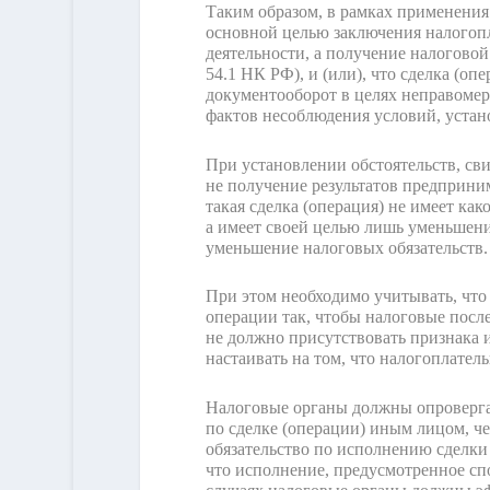
Таким образом, в рамках применения 
основной целью заключения налогопл
деятельности, а получение налогово
54.1 НК РФ), и (или), что сделка (о
документооборот в целях неправомер
фактов несоблюдения условий, устано
При установлении обстоятельств, св
не получение результатов предприни
такая сделка (операция) не имеет ка
а имеет своей целью лишь уменьшение
уменьшение налоговых обязательств.
При этом необходимо учитывать, чт
операции так, чтобы налоговые посл
не должно присутствовать признака 
настаивать на том, что налогоплате
Налоговые органы должны опровергат
по сделке (операции) иным лицом, че
обязательство по исполнению сделки 
что исполнение, предусмотренное сп