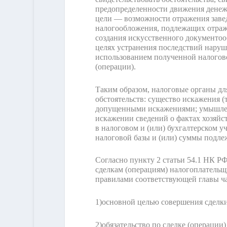
предопределенности движения денеж
цели — возможности отражения завед
налогообложения, подлежащих отраже
создания искусственного документоо
целях устранения последствий наруш
использованием полученной налогово
(операции).
Таким образом, налоговые органы дл
обстоятельств: существо искажения (
допущенными искажениями; умышленн
искажении сведений о фактах хозяйс
в налоговом и (или) бухгалтерском 
налоговой базы и (или) суммы подле
Согласно пункту 2 статьи 54.1 НК Р
сделкам (операциям) налогоплательщ
правилами соответствующей главы ч
1)
основной целью совершения сделки (
2)
обязательство по сделке (операции