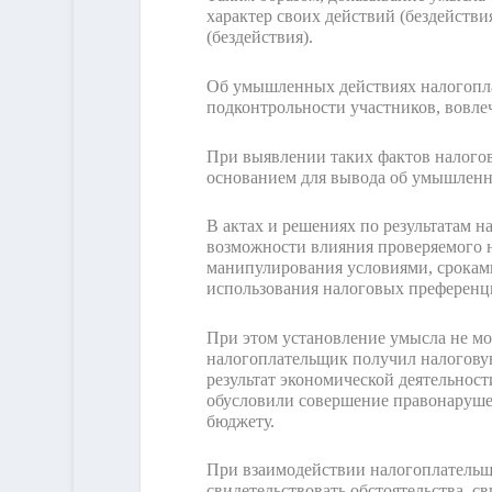
характер своих действий (бездействи
(бездействия).
Об умышленных действиях налогопла
подконтрольности участников, вовле
При выявлении таких фактов налогов
основанием для вывода об умышленн
В актах и решениях по результатам 
возможности влияния проверяемого н
манипулирования условиями, сроками
использования налоговых преференц
При этом установление умысла не мож
налогоплательщик получил налогову
результат экономической деятельнос
обусловили совершение правонарушен
бюджету.
При взаимодействии налогоплательщ
свидетельствовать обстоятельства, с