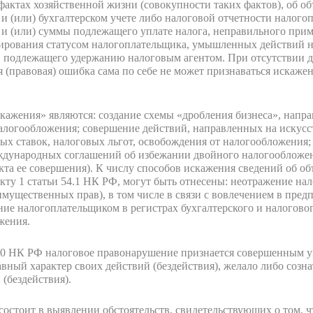
фактах хозяйственной жизни (совокупности таких фактов), об о
 (или) бухгалтерском учете либо налоговой отчетности налого
и (или) суммы подлежащего уплате налога, неправильного прим
лирования статусом налогоплательщика, умышленных действий н
 подлежащего удержанию налоговым агентом. При отсутствии до
 (правовая) ошибка сама по себе не может признаваться искаже
ажения» являются: создание схемы «дробления бизнеса», напр
логообложения; совершение действий, направленных на искусст
 ставок, налоговых льгот, освобождения от налогообложения; 
дународных соглашений об избежании двойного налогообложени
кта ее совершения). К числу способов искажения сведений об о
ту 1 статьи 54.1 НК РФ, могут быть отнесены: неотражение на
, имущественных прав), в том числе в связи с вовлечением в пре
ние налогоплательщиком в регистрах бухгалтерского и налогово
жения.
110 НК РФ налоговое правонарушение признается совершенным у
вный характер своих действий (бездействия), желало либо созн
(бездействия).
состоит в выявлении обстоятельств, свидетельствующих о том, 