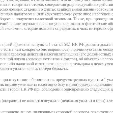
ных и товарных потоков, совершения ряда неслучайных действ
омо ложных сведений о фактах хозяйственной жизни (совокупно
нию в налоговом и (или) бухгалтерском учете либо налоговой 
борота и получения налоговой экономии. Также, при проведени
ений в виде неуплаты налогов устанавливаются фактические обс
й экономии, которые позволят определить, в чьих интересах о
я целей применения пункта 1 статьи 54.1 НК РФ должны доказа
то есть в чем конкретно оно выразилось); причинную связь меж
ый характер действий налогоплательщика (его должностных л
твенной жизни (совокупности таких фактов), об объектах нало
учете либо налоговой отчетности налогоплательщика в целях ум
жащего уплате налога; потери бюджета.
Ф при отсутствии обстоятельств, предусмотренных пунктом 1 ук
ик вправе уменьшить налоговую базу и (или) сумму подлежащего
асти второй НК РФ при соблюдении одновременно следующих д
операции) не являются неуплата (неполная уплата) и (или) заче
) исполнено лицом, являющимся стороной договора, заключенног