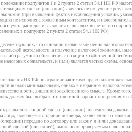
положений подпунктов 1 и 2 пункта 2 статьи 54.1 НК РФ налого
ательщиком сделки (операции) являлось не получение результа
й экономии (при выявлении фактов несоблюдения условий, указан
перация) не исполнена заявленным контрагентом, и налогоплате
ного учета расходов и заявления налоговых вычетов по спорной
вленных в подпункте 2 пункта 2 статьи 54.1 НК РФ).
идетельствующих, что основной целью заключения налогоплател
мательской деятельности, а получение налоговой экономии, нало
кого-либо разумного объяснения с позиции хозяйственной необхо
 налоговых обязательств, и (или) является частью схемы, основ
о положения НК РФ не ограничивают само право налогоплательщ
едствия были минимальными, однако в избранном налогоплатель
искусственности, лишенной хозяйственного смысла. Кроме того,
льщик должен был выбрать тот или иной вариант построения хоз
ь реальность спорной сделки (операции) посредством доказыва
м лицо, являющееся стороной договора, заключенного с налогоп
(операции) передано по договору или закону, и (или) доказыван
орной сделкой (операцией), выполнено проверяемым налогоплат