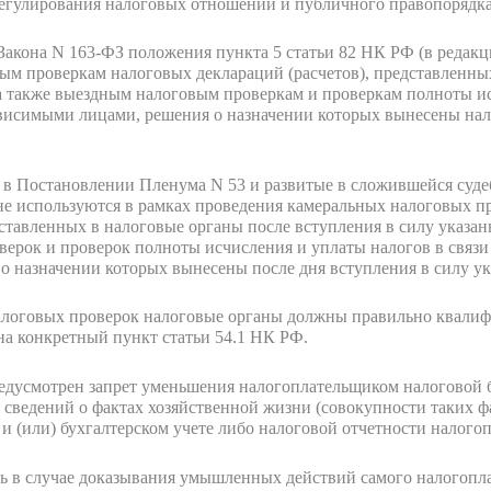
егулирования налоговых отношений и публичного правопорядка
 Закона N 163-ФЗ положения пункта 5 статьи 82 НК РФ (в редак
м проверкам налоговых деклараций (расчетов), представленных
 а также выездным налоговым проверкам и проверкам полноты ис
висимыми лицами, решения о назначении которых вынесены нал
 в Постановлении Пленума N 53 и развитые в сложившейся суд
 не используются в рамках проведения камеральных налоговых 
ставленных в налоговые органы после вступления в силу указанн
ерок и проверок полноты исчисления и уплаты налогов в связи
 назначении которых вынесены после дня вступления в силу ука
налоговых проверок налоговые органы должны правильно квали
на конкретный пункт статьи 54.1 НК РФ.
редусмотрен запрет уменьшения налогоплательщиком налоговой 
я сведений о фактах хозяйственной жизни (совокупности таких ф
 (или) бухгалтерском учете либо налоговой отчетности налого
ь в случае доказывания умышленных действий самого налогопл