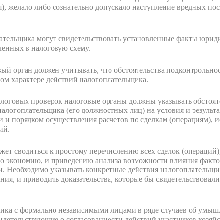
я), желало либо сознательно допускало наступление вредных по
тельщика могут свидетельствовать установленные факты юриди
ченных в налоговую схему.
ый орган должен учитывать, что обстоятельства подконтрольнос
ом характере действий налогоплательщика.
налоговых проверок налоговые органы должны указывать обстоят
алогоплательщика (его должностных лиц) на условия и результа
 и порядком осуществления расчетов по сделкам (операциям), и
ий.
ет сводиться к простому перечислению всех сделок (операций),
ю экономию, и приведению анализа возможности влияния фактов
ти. Необходимо указывать конкретные действия налогоплательщи
ия, и приводить доказательства, которые бы свидетельствовал
ика с формально независимыми лицами в ряде случаев об умыш
видетельствующие о согласованности действий участников хозяй