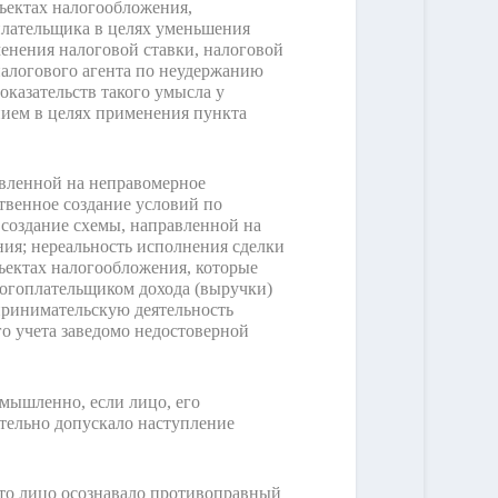
бъектах налогообложения,
плательщика в целях уменьшения
енения налоговой ставки, налоговой
алогового агента по неудержанию
казательств такого умысла у
нием в целях применения пункта
авленной на неправомерное
венное создание условий по
создание схемы, направленной на
я; нереальность исполнения сделки
бъектах налогообложения, которые
логоплательщиком дохода (выручки)
дпринимательскую деятельность
го учета заведомо недостоверной
мышленно, если лицо, его
ательно допускало наступление
что лицо осознавало противоправный