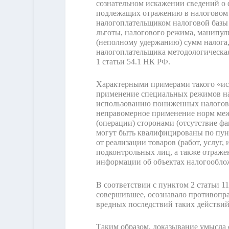
сознательном искажении сведений о 
подлежащих отражению в налоговом и
налогоплательщиком налоговой базы 
льготы, налогового режима, манипу
(неполному удержанию) сумм налога,
налогоплательщика методологическая
1 статьи 54.1 НК РФ.
Характерными примерами такого «иск
применение специальных режимов на
использованию пониженных налоговых
неправомерное применение норм меж
(операции) сторонами (отсутствие фа
могут быть квалифицированы по пунк
от реализации товаров (работ, услуг
подконтрольных лиц, а также отраже
информации об объектах налогообло
В соответствии с пунктом 2 статьи 
совершившее, осознавало противопра
вредных последствий таких действий 
Таким образом, доказывание умысла 