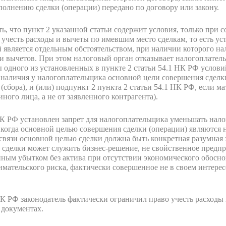
полнению сделки (операции) передано по договору или закону.
, что пункт 2 указанной статьи содержит условия, только при 
 учесть расходы и вычеты по имевшим место сделкам, то есть у
является отдельным обстоятельством, при наличии которого на
 и вычетов. При этом налоговый орган отказывает налогоплатель
одного из установленных в пункте 2 статьи 54.1 НК РФ условий
 наличия у налогоплательщика основной цели совершения сделк
га (сбора), и (или) подпункт 2 пункта 2 статьи 54.1 НК РФ, если 
 иного лица, а не от заявленного контрагента).
НК РФ установлен запрет для налогоплательщика уменьшать нало
 когда основной целью совершения сделки (операции) являются н
 связи основной целью сделки должна быть конкретная разумная х
 сделки может служить бизнес-решение, не свойственное предп
ым убытком без актива при отсутствии экономического обоснова
мательского риска, фактически совершенное не в своем интересе
 НК РФ законодатель фактически ограничил право учесть расходы
 документах.