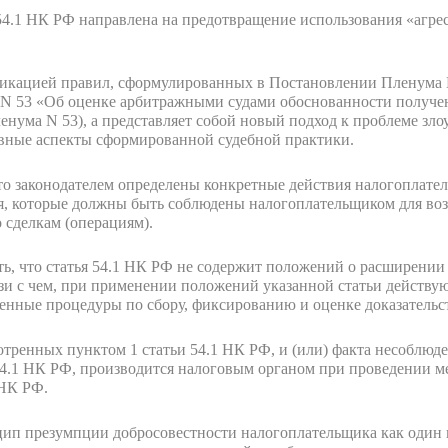
54.1 НК РФ направлена на предотвращение использования «агр
ификацией правил, сформулированных в Постановлении Пленум
6 N 53 «Об оценке арбитражными судами обоснованности получ
нума N 53), а представляет собой новый подход к проблеме зл
ные аспекты сформированной судебной практики.
что законодателем определены конкретные действия налогоплате
я, которые должны быть соблюдены налогоплательщиком для воз
сделкам (операциям).
ь, что статья 54.1 НК РФ не содержит положений о расширени
вязи с чем, при применении положений указанной статьи дейст
енные процедуры по сбору, фиксированию и оценке доказательс
отренных пунктом 1 статьи 54.1 НК РФ, и (или) факта несоблюд
4.1 НК РФ, производится налоговым органом при проведении м
 НК РФ.
цип презумпции добросовестности налогоплательщика как один