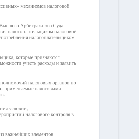
ессивных» механизмов налоговой
а Высшего Арбитражного Суда
ения налогоплательщиком налоговой
оупотребления налогоплательщиком
льщика, которые признаются
можности учесть расходы и заявить
и полномочий налоговых органов по
вуют применяемые налоговыми
тв.
ения условий,
ероприятий налогового контроля в
 из важнейших элементов