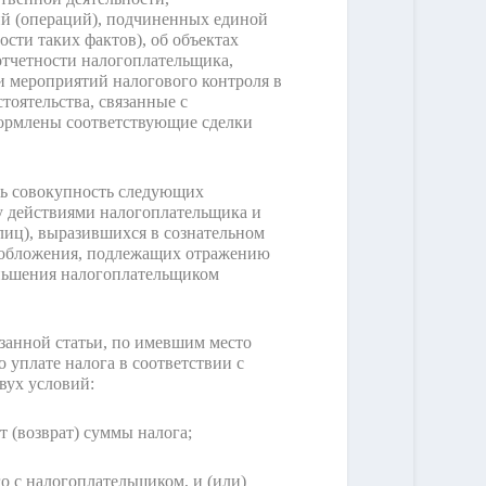
ий (операций), подчиненных единой
сти таких фактов), об объектах
отчетности налогоплательщика,
и мероприятий налогового контроля в
тоятельства, связанные с
формлены соответствующие сделки
ть совокупность следующих
ду действиями налогоплательщика и
иц), выразившихся в сознательном
гообложения, подлежащих отражению
еньшения налогоплательщиком
азанной статьи, по имевшим место
 уплате налога в соответствии с
вух условий:
т (возврат) суммы налога;
о с налогоплательщиком, и (или)