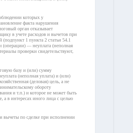
соблюдении которых у
становление факта нарушения
логовый орган отказывает
щику в учете расходов и вычетов при
 (подпункт 1 пункта 2 статьи 54.1
и (операции) — неуплата (неполная
материалы проверки свидетельствуют,
говую базу и (или) сумму
еуплата (неполная уплата) и (или)
озяйственная (деловая) цель, а не
ринимательскому обороту
ния и т.п.) и которое не может быть
, а в интересах иного лица с целью
 и вычеты по сделке при исполнении