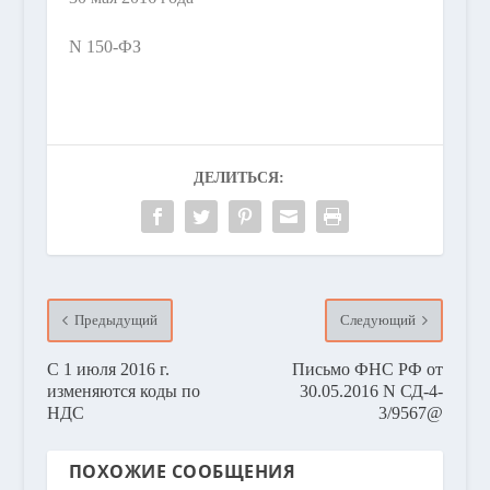
N 150-ФЗ
ДЕЛИТЬСЯ:
Предыдущий
Следующий
С 1 июля 2016 г.
Письмо ФНС РФ от
изменяются коды по
30.05.2016 N СД-4-
НДС
3/9567@
ПОХОЖИЕ СООБЩЕНИЯ