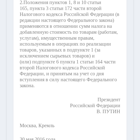
2.
Положения пунктов 1, 8 и 10 статьи
165, пункта 3 статьи 172 части второй
Налогового кодекса Российской Федерации (в
редакции настоящего Федерального закона)
применяются в отношении сумм налога на
добавленную стоимость по товарам (работам,
услугам), имущественным правам,
используемым в операциях по реализации
товаров, указанных в подпункте 1 (за
исключением сырьевых товаров) и
(или) подпункте 6 пункта 1 статьи 164 части
второй Налогового кодекса Российской
Федерации, и принятым на учет со дня
вступления в силу настоящего Федерального
закона.
Президент
Российской Федерации
В. ПУТИН
Москва, Кремль
30 мая 2016 года