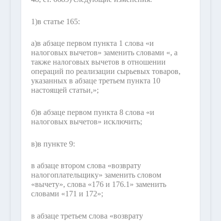
1)
в статье 165:
а)
в абзаце первом пункта 1 слова «и
налоговых вычетов» заменить словами «, а
также налоговых вычетов в отношении
операций по реализации сырьевых товаров,
указанных в абзаце третьем пункта 10
настоящей статьи,»;
б)
в абзаце первом пункта 8 слова «и
налоговых вычетов» исключить;
в)
в пункте 9:
в абзаце втором слова «возврату
налогоплательщику» заменить словом
«вычету», слова «176 и 176.1» заменить
словами «171 и 172»;
в абзаце третьем слова «возврату