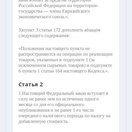
Российской Федерации на территорию
государства — члена Евразийского
экономического союза.»;
3)
пункт 3 статьи 172 дополнить абзацем
следующего содержания:
«Положения настоящего пункта не
распространяются на операции по реализации
товаров, указанных в подпункте 1 (за
исключением сырьевых товаров) и подпункте
6 пункта 1 статьи 164 настоящего Кодекса.».
Статья 2
1.
Настоящий Федеральный закон вступает в
силу не ранее чем по истечении одного
месяца со дня его официального
опубликования и не ранее 1-го числа
очередного налогового периода по налогу на
добавленную стоимость.