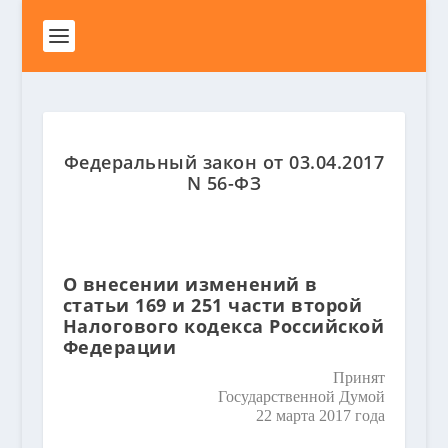
Федеральный закон от 03.04.2017
N 56-ФЗ
О внесении изменений в
статьи 169 и 251 части второй
Налогового кодекса Российской
Федерации
Принят
Государственной Думой
22 марта 2017 года