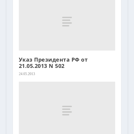
Указ Президента РФ от
21.05.2013 N 502
24.05.2013