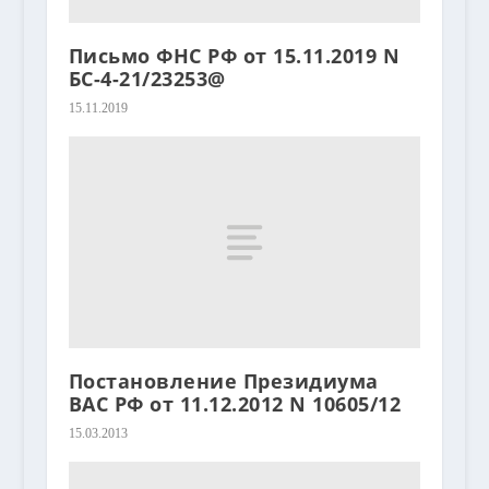
Письмо ФНС РФ от 15.11.2019 N
БС-4-21/23253@
15.11.2019
Постановление Президиума
ВАС РФ от 11.12.2012 N 10605/12
15.03.2013