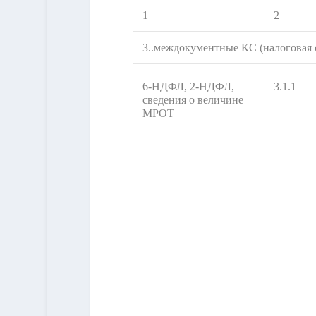
1
2
3..междокументные КС (налоговая 
6-НДФЛ, 2-НДФЛ,
3.1.1
сведения о величине
МРОТ