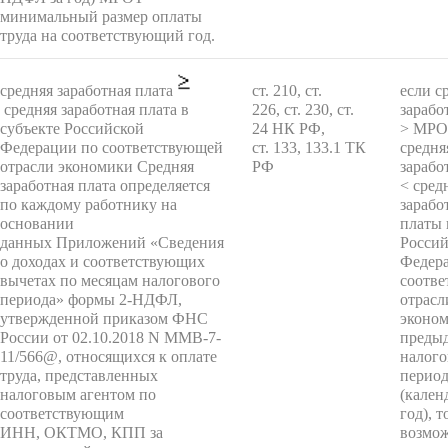
минимальный размер оплаты
труда на соответствующий год.
средняя заработная плата
ст. 210, ст.
если с
средняя заработная плата в
226, ст. 230, ст.
зарабо
субъекте Российской
24 НК РФ,
> МРО
Федерации по соответствующей
ст. 133, 133.1 ТК
средня
отрасли экономики Средняя
РФ
зарабо
заработная плата определяется
< сред
по каждому работнику на
зарабо
основании
платы 
данных Приложений «Сведения
Росси
о доходах и соответствующих
Федер
вычетах по месяцам налогового
соотв
периода» формы 2-НДФЛ,
отрасл
утвержденной приказом ФНС
эконом
России от 02.10.2018 N ММВ-7-
преды
11/566@, относящихся к оплате
налог
труда, представленных
перио
налоговым агентом по
(кале
соответствующим
год), т
ИНН, ОКТМО, КПП за
возмо