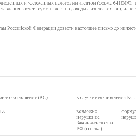
счисленных и удержанных налоговым агентом (форма 6-НДФЛ), п
дставления расчета сумм налога на доходы физических лиц, исч
ам Российской Федерации довести настоящее письмо до нижест
ьное соотношение (КС)
в случае невыполнения КС:
КС
возможно
форму
нарушение
наруш
Законодательства
РФ (ссылка)