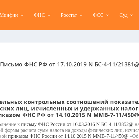
Минфин
ФНС
Росстат
ФСС
Суд
Письмо ФНС РФ от 17.10.2019 N БС-4-11/21381
ельных контрольных соотношений показате
ских лиц, исчисленных и удержанных налог
казом ФНС РФ от 14.10.2015 N ММВ-7-11/450
олнение к
письму ФНС России от 10.03.2016 N БС-4-11/3852@
на
ей формы расчета сумм налога на доходы физических лиц, исчи
нной
приказом ФНС России от 14.10.2015 N ММВ-7-11/450@
«Об 