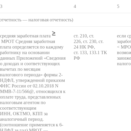
3
4
5
отчетность — налоговая отчетность)
средняя заработная плата
ст. 210, ст.
если с
МРОТ Средняя заработная
226, ст. 230, ст.
зарабо
плата определяется по каждому
24 НК РФ,
< МРОТ
работнику на основании
ст. 133, 133.1 ТК
возмо
данных Приложений «Сведения
РФ
заниже
о доходах и соответствующих
налого
вычетах по месяцам
налогового периода» формы 2-
НДФЛ, утвержденной приказом
ФНС России от 02.10.2018 N
ММВ-7-11/566@, относящихся к
оплате труда, представленных
налоговым агентом по
соответствующим
ИНН, ОКТМО, КПП за
аналогичный период.
(соотношение применяется к 6-
НДФЛ за год) МРОТ —