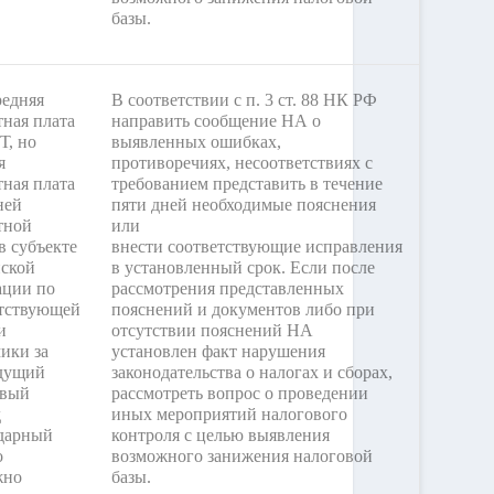
базы.
редняя
В соответствии с п. 3 ст. 88 НК РФ
тная плата
направить сообщение НА о
Т, но
выявленных ошибках,
я
противоречиях, несоответствиях с
тная плата
требованием представить в течение
ней
пяти дней необходимые пояснения
тной
или
в субъекте
внести соответствующие исправления
йской
в установленный срок. Если после
ации по
рассмотрения представленных
етствующей
пояснений и документов либо при
и
отсутствии пояснений НА
ики за
установлен факт нарушения
дущий
законодательства о налогах и сборах,
овый
рассмотреть вопрос о проведении
д
иных мероприятий налогового
ндарный
контроля с целью выявления
о
возможного занижения налоговой
жно
базы.