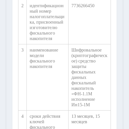
2
идентификацион
7736266450
ный номер
налогоплательщи
ка, присвоенный
изготовителю
фискального
накопителя
3
наименование
Шифровальное
модели
(криптографическ
фискального
ое) средство
накопителя
защиты
фискальных
данных
фискальный
накопитель
«ФН-1.1М
исполнение
Ин15-1М
4
сроки действия
13 месяцев, 15
ключей
месяцев
фискального