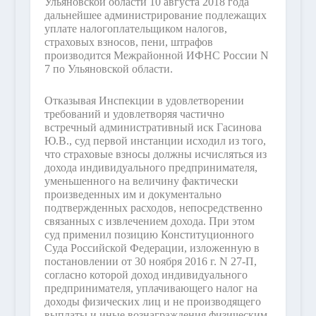
Ульяновской области 10 августа 2018 года
дальнейшее администрирование подлежащих
уплате налогоплательщиком налогов,
страховых взносов, пени, штрафов
производится Межрайонной ИФНС России N
7 по Ульяновской области.
Отказывая Инспекции в удовлетворении
требований и удовлетворяя частично
встречный административный иск Гасинова
Ю.В., суд первой инстанции исходил из того,
что страховые взносы должны исчисляться из
дохода индивидуального предпринимателя,
уменьшенного на величину фактически
произведенных им и документально
подтвержденных расходов, непосредственно
связанных с извлечением дохода. При этом
суд применил позицию Конституционного
Суда Российской Федерации, изложенную в
постановлении от 30 ноября 2016 г. N 27-П,
согласно которой доход индивидуального
предпринимателя, уплачивающего налог на
доходы физических лиц и не производящего
выплаты и иные вознаграждения физическим