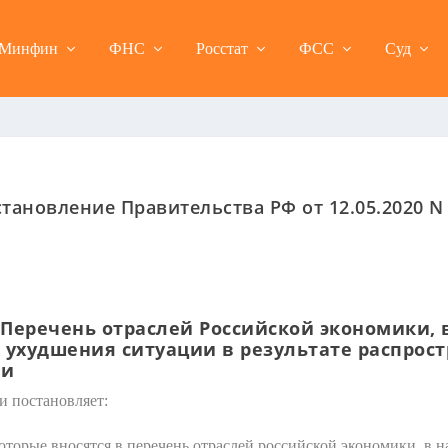
Минфин
ФНС
Росстат
ФСС
Суд
тановление Правительства РФ от 12.05.2020 N
Перечень отраслей Российской экономики,
 ухудшения ситуации в результате распрос
ии
и постановляет:
оторые вносятся в перечень отраслей российской экономики, в 