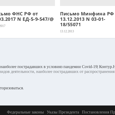
сьмо ФНС РФ от
Письмо Минфина РФ 
03.2017 N ЕД-5-9-547/@
13.12.2013 N 03-01-
18/55071
2017
13.12.2013
аиболее пострадавших в условияз пандемии Covid-19| Контур
видов деятельности, наиболее пострадавших от распространен
торизоваться
.
Федеральные законы
Указы Президента
Постановления Пр