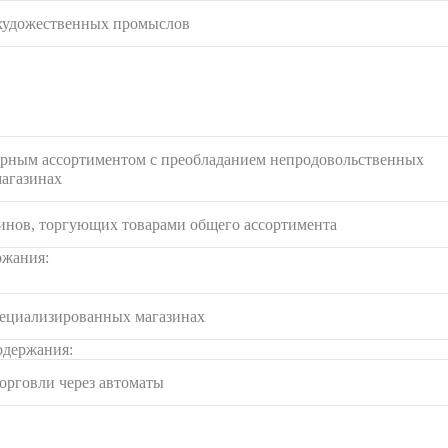
 художественных промыслов
арным ассортиментом с преобладанием непродовольственных
магазинах
инов, торгующих товарами общего ассортимента
ржания:
пециализированных магазинах
одержания:
орговли через автоматы