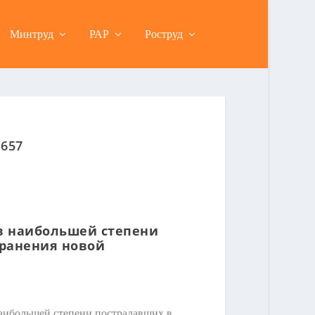
Минтруд
РАР
Роструд
 657
 в наибольшей степени
транения новой
наибольшей степени пострадавших в