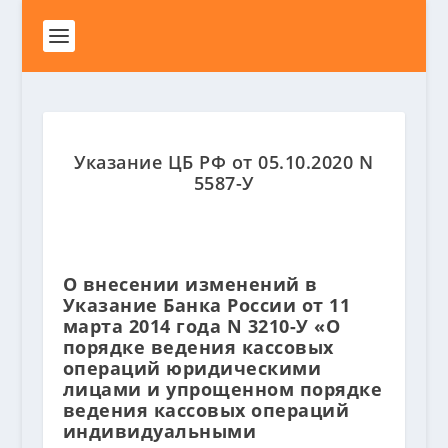
Указание ЦБ РФ от 05.10.2020 N
5587-У
О внесении изменений в
Указание Банка России от 11
марта 2014 года N 3210-У «О
порядке ведения кассовых
операций юридическими
лицами и упрощенном порядке
ведения кассовых операций
индивидуальными