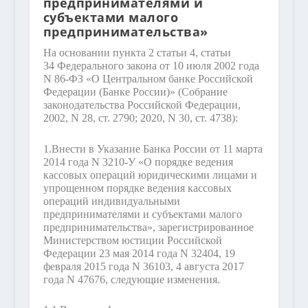
предпринимателями и
субъектами малого
предпринимательства»
На основании пункта 2 статьи 4, статьи
34 Федерального закона от 10 июля 2002 года
N 86-ФЗ «О Центральном банке Российской
Федерации (Банке России)» (Собрание
законодательства Российской Федерации,
2002, N 28, ст. 2790; 2020, N 30, ст. 4738):
1.
Внести в Указание Банка России от 11 марта
2014 года N 3210-У «О порядке ведения
кассовых операций юридическими лицами и
упрощенном порядке ведения кассовых
операций индивидуальными
предпринимателями и субъектами малого
предпринимательства», зарегистрированное
Министерством юстиции Российской
Федерации 23 мая 2014 года N 32404, 19
февраля 2015 года N 36103, 4 августа 2017
года N 47676, следующие изменения.