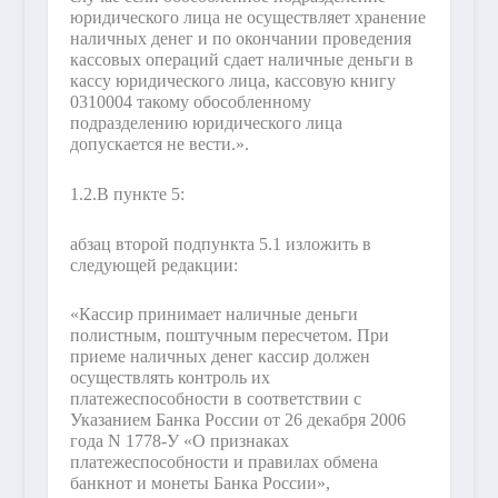
юридического лица не осуществляет хранение
наличных денег и по окончании проведения
кассовых операций сдает наличные деньги в
кассу юридического лица, кассовую книгу
0310004 такому обособленному
подразделению юридического лица
допускается не вести.».
1.2.
В пункте 5:
абзац второй подпункта 5.1 изложить в
следующей редакции:
«Кассир принимает наличные деньги
полистным, поштучным пересчетом. При
приеме наличных денег кассир должен
осуществлять контроль их
платежеспособности в соответствии с
Указанием Банка России от 26 декабря 2006
года N 1778-У «О признаках
платежеспособности и правилах обмена
банкнот и монеты Банка России»,