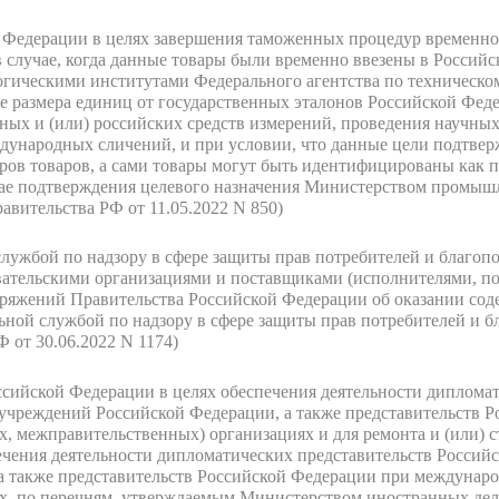
 Федерации в целях завершения таможенных процедур временног
 случае, когда данные товары были временно ввезены в Россий
гическими институтами Федерального агентства по техническо
че размера единиц от государственных эталонов Российской Феде
нных и (или) российских средств измерений, проведения научны
ждународных сличений, и при условии, что данные цели подтве
ов товаров, а сами товары могут быть идентифицированы как п
учае подтверждения целевого назначения Министерством промыш
авительства РФ от 11.05.2022 N 850)
лужбой по надзору в сфере защиты прав потребителей и благопо
ательскими организациями и поставщиками (исполнителями, п
оряжений Правительства Российской Федерации об оказании сод
ной службой по надзору в сфере защиты прав потребителей и б
 от 30.06.2022 N 1174)
ссийской Федерации в целях обеспечения деятельности диплома
учреждений Российской Федерации, а также представительств 
 межправительственных) организациях и для ремонта и (или) 
ечения деятельности дипломатических представительств Россий
а также представительств Российской Федерации при междунар
х, по перечням, утверждаемым Министерством иностранных де