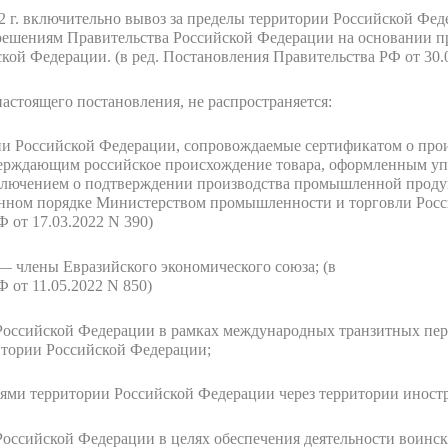
22 г. включительно вывоз за пределы территории Российской Фе
решениям Правительства Российской Федерации на основании 
ской Федерации.
(в ред. Постановления Правительства РФ от 30.
астоящего постановления, не распространяется:
рии Российской Федерации, сопровождаемые сертификатом о про
ерждающим российское происхождение товара, оформленным у
аключением о подтверждении производства промышленной проду
енном порядке Министерством промышленности и торговли Рос
 от 17.03.2022 N 390)
 — члены Евразийского экономического союза;
(в
 от 11.05.2022 N 850)
 Российской Федерации в рамках международных транзитных пер
итории Российской Федерации;
ями территории Российской Федерации через территории иностр
Российской Федерации в целях обеспечения деятельности воин