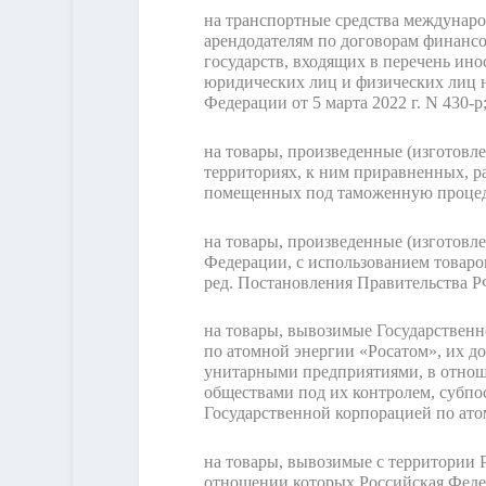
на транспортные средства междунаро
арендодателям по договорам финансо
государств, входящих в перечень ин
юридических лиц и физических лиц 
Федерации от 5 марта 2022 г. N 430-р
на товары, произведенные (изготовл
территориях, к ним приравненных, р
помещенных под таможенную процед
на товары, произведенные (изготовл
Федерации, с использованием товар
ред. Постановления Правительства РФ
на товары, вывозимые Государственн
по атомной энергии «Росатом», их 
унитарными предприятиями, в отнош
обществами под их контролем, субпо
Государственной корпорацией по ат
на товары, вывозимые с территории 
отношении которых Российская Феде