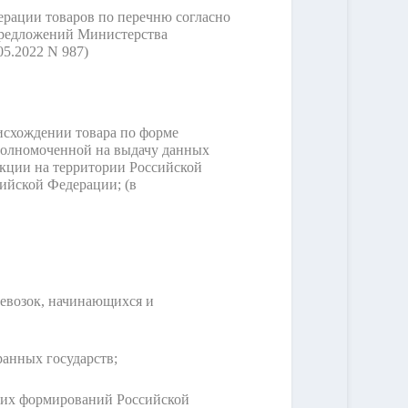
дерации товаров по перечню согласно
предложений Министерства
05.2022 N 987)
исхождении товара по форме
полномоченной на выдачу данных
кции на территории Российской
сийской Федерации;
(в
евозок, начинающихся и
анных государств;
ских формирований Российской