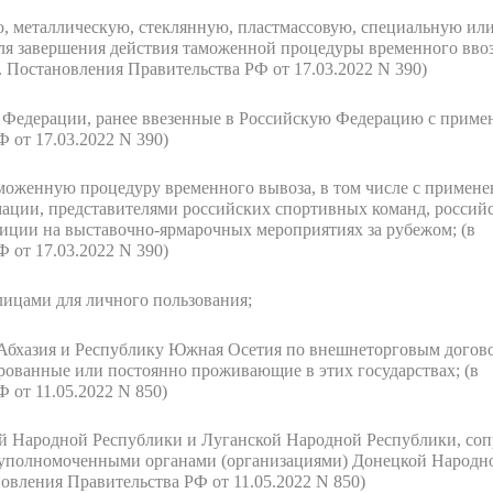
ю, металлическую, стеклянную, пластмассовую, специальную ил
ля завершения действия таможенной процедуры временного ввоз
д. Постановления Правительства РФ от 17.03.2022 N 390)
й Федерации, ранее ввезенные в Российскую Федерацию с прим
 от 17.03.2022 N 390)
моженную процедуру временного вывоза, в том числе с примене
мации, представителями российских спортивных команд, росси
зиции на выставочно-ярмарочных мероприятиях за рубежом;
(в
 от 17.03.2022 N 390)
ицами для личного пользования;
Абхазия и Республику Южная Осетия по внешнеторговым догово
ированные или постоянно проживающие в этих государствах;
(в
 от 11.05.2022 N 850)
ой Народной Республики и Луганской Народной Республики, со
уполномоченными органами (организациями) Донецкой Народно
новления Правительства РФ от 11.05.2022 N 850)