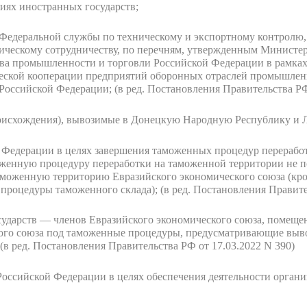
иях иностранных государств;
Федеральной службы по техническому и экспортному контролю,
ическому сотрудничеству, по перечням, утвержденным Министе
ва промышленности и торговли Российской Федерации в рамка
ческой кооперации предприятий оборонных отраслей промышлен
 Российской Федерации;
(в ред. Постановления Правительства РФ
происхождения), вывозимые в Донецкую Народную Республику и
 Федерации в целях завершения таможенных процедур перерабо
оженную процедуру переработки на таможенной территории не 
аможенную территорию Евразийского экономического союза (кр
 процедуры таможенного склада);
(в ред. Постановления Правите
сударств — членов Евразийского экономического союза, помещен
ого союза под таможенные процедуры, предусматривающие выв
(в ред. Постановления Правительства РФ от 17.03.2022 N 390)
Российской Федерации в целях обеспечения деятельности орган