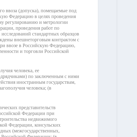
о ввоза (допуска), помещаемые под
скую Федерацию в целях проведения
му регулированию и метрологии
рации, проведения работ по
х исследований стандартных образцов
рждены внешнеторговым контрактом с
ри ввозе в Российскую Федерацию,
ленности и торговли Российской
лучия человека, ее
одрядчиками) по заключенным с ними
ействия иностранным государствам,
лагополучия человека;
(в
тических представительств
Российской Федерации при
строительства недвижимого
ской Федерации, консульских
одных (межгосударственных,
л Российской Федерации;
(в