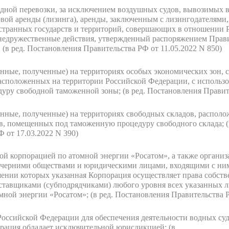
дной перевозки, за исключением воздушных судов, вывозимых в 
вой аренды (лизинга), аренды, заключенным с лизингодателями
остранных государств и территорий, совершающих в отношении 
недружественные действия, утвержденный распоряжением Прави
;
(в ред. Постановления Правительства РФ от 11.05.2022 N 850)
енные, полученные) на территориях особых экономических зон, 
асположенных на территории Российской Федерации, с использ
уру свободной таможенной зоны;
(в ред. Постановления Правит
енные, полученные) на территориях свободных складов, распол
ов, помещенных под таможенную процедуру свободного склада;
 от 17.03.2022 N 390)
ой корпорацией по атомной энергии «Росатом», а также органи
дочерними обществами и юридическими лицами, входящими с ни
ении которых указанная Корпорация осуществляет права собст
ставщиками (субподрядчиками) любого уровня всех указанных 
омной энергии «Росатом»;
(в ред. Постановления Правительства Р
Российской Федерации для обеспечения деятельности водных суд
рация обладает исключительной юрисдикцией;
(в