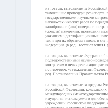
на товары, вывозимые из Российской
таможенные процедуры реэкспорта, в
государственными научными метроло
научно-технических работ по переда
калибровке и (или) поверке иностра
(средств) измерений, проведения ме
указанием идентификационных номер
так и при их обратном вывозе, в сл
Федерации.
(в ред. Постановления Пр
на товары, вывозимые Федеральной с
подведомственными научно-исследов
контрактам в целях реализации расп
по перечням, утверждаемым Федераль
ред. Постановления Правительства РФ
на товары, вывозимые за пределы Ро
Российской Федерации, консульских 
международных (межгосударственных,
имущества, используемого для обесп
учреждений Российской Федерации, 
межправительственных) организация