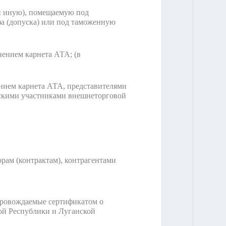
и иную), помещаемую под
а (допуска) или под таможенную
енением карнета АТА;
(в
нием карнета АТА, представителями
йскими участниками внешнеторговой
рам (контрактам), контрагентами
провождаемые сертификатом о
й Республики и Луганской