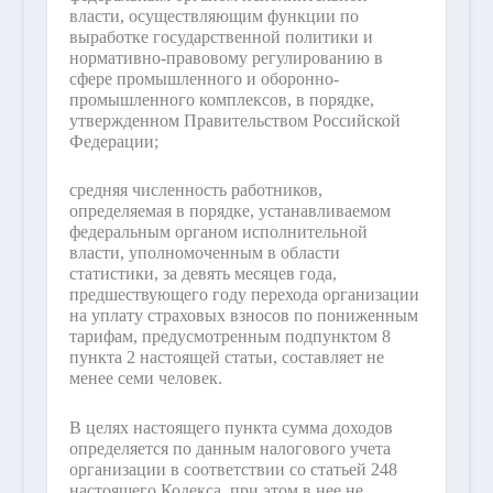
власти, осуществляющим функции по
выработке государственной политики и
нормативно-правовому регулированию в
сфере промышленного и оборонно-
промышленного комплексов, в порядке,
утвержденном Правительством Российской
Федерации;
средняя численность работников,
определяемая в порядке, устанавливаемом
федеральным органом исполнительной
власти, уполномоченным в области
статистики, за девять месяцев года,
предшествующего году перехода организации
на уплату страховых взносов по пониженным
тарифам, предусмотренным подпунктом 8
пункта 2 настоящей статьи, составляет не
менее семи человек.
В целях настоящего пункта сумма доходов
определяется по данным налогового учета
организации в соответствии со статьей 248
настоящего Кодекса, при этом в нее не