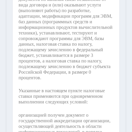
вида договора и (или) оказывают услуги
(выполняют работы) по разработке,
адаптации, модификации программ для ЭВМ,
баз данных (программных средств и
информационных продуктов вычислительной
техники), устанавливают, тестируют и
сопровождают программы для ЭВМ, базы
данных, налоговая ставка по налогу,
подлежащему зачислению в федеральный
бюджет, устанавливается в размере 3
процентов, а налоговая ставка по налогу,
подлежащему зачислению в бюджет субъекта
Российской Федерации, в размере 0
процентов.
Указанные в настоящем пункте налоговые
ставки применяются при одновременном
выполнении следующих условий:
организацией получен документ о
государственной аккредитации организации,
осуществляющей деятельность в области
информационных технологий, в порядке,