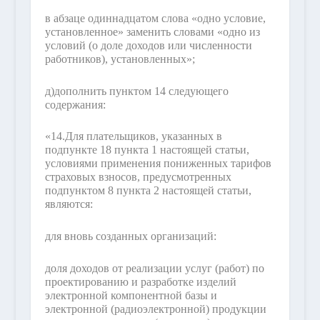
в абзаце одиннадцатом слова «одно условие,
установленное» заменить словами «одно из
условий (о доле доходов или численности
работников), установленных»;
д)
дополнить пунктом 14 следующего
содержания:
«14.
Для плательщиков, указанных в
подпункте 18 пункта 1 настоящей статьи,
условиями применения пониженных тарифов
страховых взносов, предусмотренных
подпунктом 8 пункта 2 настоящей статьи,
являются:
для вновь созданных организаций:
доля доходов от реализации услуг (работ) по
проектированию и разработке изделий
электронной компонентной базы и
электронной (радиоэлектронной) продукции