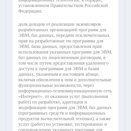
установленном Правительством Российской
Федерации;
доля доходов от реализации экземпляров
разработанных организацией программ для
ЭВМ, баз данных, передачи исключительных
прав на разработанные ею программы для
ЭВМ, базы данных, предоставления прав
использования указанных программ для ЭВМ,
баз данных по лицензионным договорам, в
том числе путем предоставления удаленного
доступа к программам для ЭВМ и базам
данных, указанным в настоящем абзаце,
включая обновления к ним и дополнительные
функциональные возможности, через
информационно-телекоммуникационную сеть
«Интернет», от оказания услуг (выполнения
работ) по разработке, адаптации и
модификации программ для ЭВМ, баз данных
(программных средств и информационных
продуктов вычислительной техники), а также
услуг (работ) по установке, тестированию и
сопровождению указанных программ для