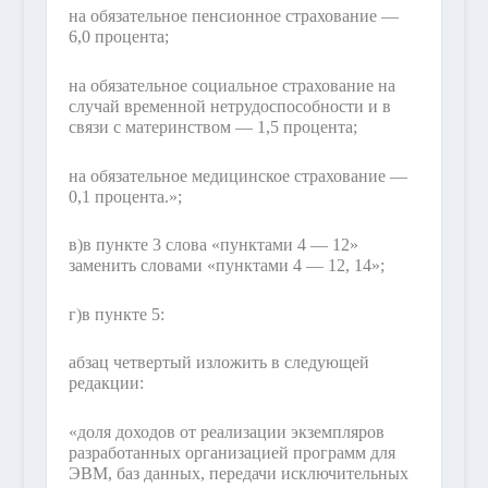
на обязательное пенсионное страхование —
6,0 процента;
на обязательное социальное страхование на
случай временной нетрудоспособности и в
связи с материнством — 1,5 процента;
на обязательное медицинское страхование —
0,1 процента.»;
в)
в пункте 3 слова «пунктами 4 — 12»
заменить словами «пунктами 4 — 12, 14»;
г)
в пункте 5:
абзац четвертый изложить в следующей
редакции:
«доля доходов от реализации экземпляров
разработанных организацией программ для
ЭВМ, баз данных, передачи исключительных