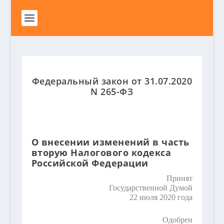
Федеральный закон от 31.07.2020
N 265-ФЗ
О внесении изменений в часть
вторую Налогового кодекса
Российской Федерации
Принят
Государственной Думой
22 июля 2020 года
Одобрен