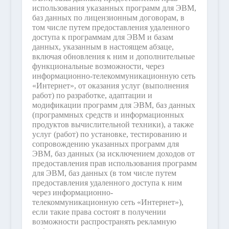
использования указанных программ для ЭВМ,
баз данных по лицензионным договорам, в
том числе путем предоставления удаленного
доступа к программам для ЭВМ и базам
данных, указанным в настоящем абзаце,
включая обновления к ним и дополнительные
функциональные возможности, через
информационно-телекоммуникационную сеть
«Интернет», от оказания услуг (выполнения
работ) по разработке, адаптации и
модификации программ для ЭВМ, баз данных
(программных средств и информационных
продуктов вычислительной техники), а также
услуг (работ) по установке, тестированию и
сопровождению указанных программ для
ЭВМ, баз данных (за исключением доходов от
предоставления прав использования программ
для ЭВМ, баз данных (в том числе путем
предоставления удаленного доступа к ним
через информационно-
телекоммуникационную сеть «Интернет»),
если такие права состоят в получении
возможности распространять рекламную