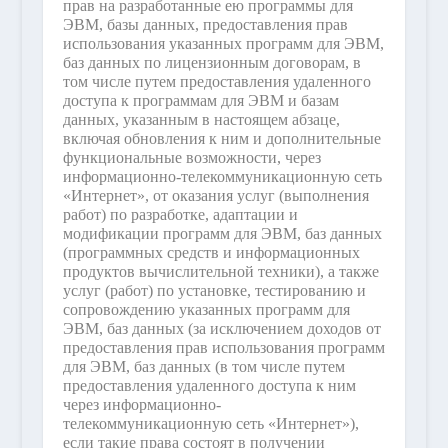
прав на разработанные ею программы для
ЭВМ, базы данных, предоставления прав
использования указанных программ для ЭВМ,
баз данных по лицензионным договорам, в
том числе путем предоставления удаленного
доступа к программам для ЭВМ и базам
данных, указанным в настоящем абзаце,
включая обновления к ним и дополнительные
функциональные возможности, через
информационно-телекоммуникационную сеть
«Интернет», от оказания услуг (выполнения
работ) по разработке, адаптации и
модификации программ для ЭВМ, баз данных
(программных средств и информационных
продуктов вычислительной техники), а также
услуг (работ) по установке, тестированию и
сопровождению указанных программ для
ЭВМ, баз данных (за исключением доходов от
предоставления прав использования программ
для ЭВМ, баз данных (в том числе путем
предоставления удаленного доступа к ним
через информационно-
телекоммуникационную сеть «Интернет»),
если такие права состоят в получении