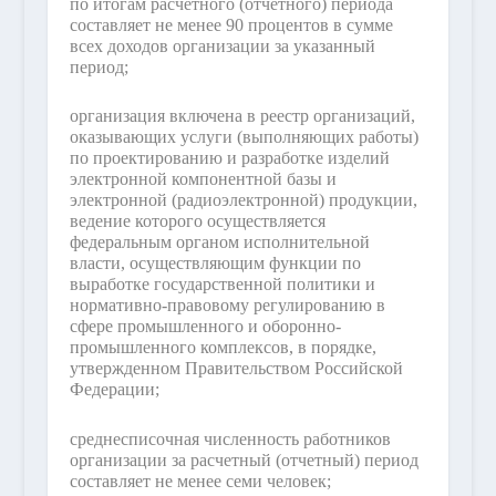
по итогам расчетного (отчетного) периода
составляет не менее 90 процентов в сумме
всех доходов организации за указанный
период;
организация включена в реестр организаций,
оказывающих услуги (выполняющих работы)
по проектированию и разработке изделий
электронной компонентной базы и
электронной (радиоэлектронной) продукции,
ведение которого осуществляется
федеральным органом исполнительной
власти, осуществляющим функции по
выработке государственной политики и
нормативно-правовому регулированию в
сфере промышленного и оборонно-
промышленного комплексов, в порядке,
утвержденном Правительством Российской
Федерации;
среднесписочная численность работников
организации за расчетный (отчетный) период
составляет не менее семи человек;