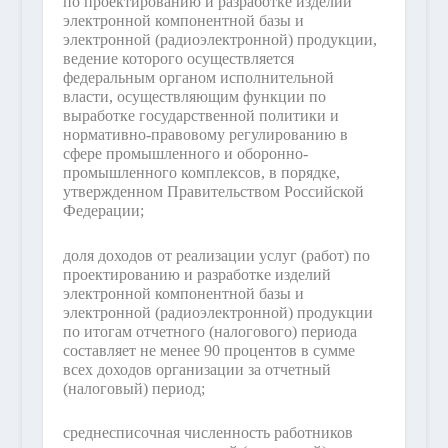
по проектированию и разработке изделий
электронной компонентной базы и
электронной (радиоэлектронной) продукции,
ведение которого осуществляется
федеральным органом исполнительной
власти, осуществляющим функции по
выработке государственной политики и
нормативно-правовому регулированию в
сфере промышленного и оборонно-
промышленного комплексов, в порядке,
утвержденном Правительством Российской
Федерации;
доля доходов от реализации услуг (работ) по
проектированию и разработке изделий
электронной компонентной базы и
электронной (радиоэлектронной) продукции
по итогам отчетного (налогового) периода
составляет не менее 90 процентов в сумме
всех доходов организации за отчетный
(налоговый) период;
среднесписочная численность работников