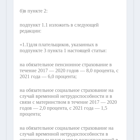
б)
в пункте 2:
подпункт 1.1 изложить в следующей
редакции:
«1.1)
для плательщиков, указанных в
подпункте 3 пункта 1 настоящей статьи:
на обязательное пенсионное страхование в
течение 2017 — 2020 годов — 8,0 процента, с
2021 года — 6,0 процента;
на обязательное социальное страхование на
случай временной нетрудоспособности и в
связи с материнством в течение 2017 — 2020
годов — 2,0 процента, с 2021 года — 1,5
процента;
на обязательное социальное страхование на
случай временной нетрудоспособности в
отношении выплат и иных вознаграждений в