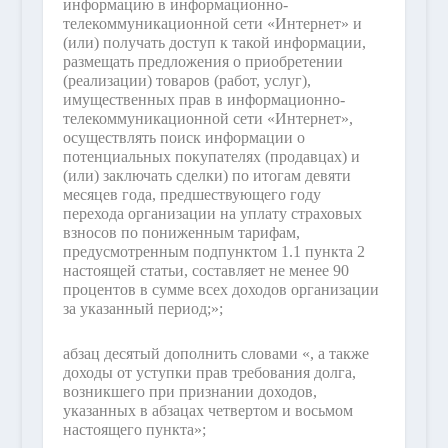
информацию в информационно-
телекоммуникационной сети «Интернет» и
(или) получать доступ к такой информации,
размещать предложения о приобретении
(реализации) товаров (работ, услуг),
имущественных прав в информационно-
телекоммуникационной сети «Интернет»,
осуществлять поиск информации о
потенциальных покупателях (продавцах) и
(или) заключать сделки) по итогам девяти
месяцев года, предшествующего году
перехода организации на уплату страховых
взносов по пониженным тарифам,
предусмотренным подпунктом 1.1 пункта 2
настоящей статьи, составляет не менее 90
процентов в сумме всех доходов организации
за указанный период;»;
абзац десятый дополнить словами «, а также
доходы от уступки прав требования долга,
возникшего при признании доходов,
указанных в абзацах четвертом и восьмом
настоящего пункта»;