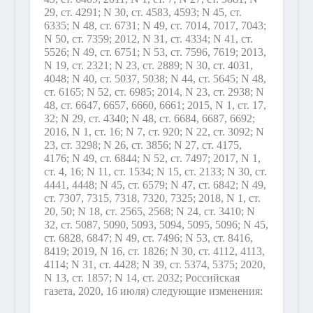
29, ст. 4291; N 30, ст. 4583, 4593; N 45, ст.
6335; N 48, ст. 6731; N 49, ст. 7014, 7017, 7043;
N 50, ст. 7359; 2012, N 31, ст. 4334; N 41, ст.
5526; N 49, ст. 6751; N 53, ст. 7596, 7619; 2013,
N 19, ст. 2321; N 23, ст. 2889; N 30, ст. 4031,
4048; N 40, ст. 5037, 5038; N 44, ст. 5645; N 48,
ст. 6165; N 52, ст. 6985; 2014, N 23, ст. 2938; N
48, ст. 6647, 6657, 6660, 6661; 2015, N 1, ст. 17,
32; N 29, ст. 4340; N 48, ст. 6684, 6687, 6692;
2016, N 1, ст. 16; N 7, ст. 920; N 22, ст. 3092; N
23, ст. 3298; N 26, ст. 3856; N 27, ст. 4175,
4176; N 49, ст. 6844; N 52, ст. 7497; 2017, N 1,
ст. 4, 16; N 11, ст. 1534; N 15, ст. 2133; N 30, ст.
4441, 4448; N 45, ст. 6579; N 47, ст. 6842; N 49,
ст. 7307, 7315, 7318, 7320, 7325; 2018, N 1, ст.
20, 50; N 18, ст. 2565, 2568; N 24, ст. 3410; N
32, ст. 5087, 5090, 5093, 5094, 5095, 5096; N 45,
ст. 6828, 6847; N 49, ст. 7496; N 53, ст. 8416,
8419; 2019, N 16, ст. 1826; N 30, ст. 4112, 4113,
4114; N 31, ст. 4428; N 39, ст. 5374, 5375; 2020,
N 13, ст. 1857; N 14, ст. 2032; Российская
газета, 2020, 16 июля) следующие изменения: