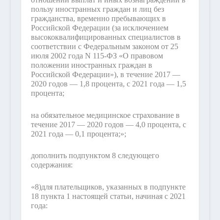
пользу иностранных граждан и лиц без
гражданства, временно пребывающих в
Российской Федерации (за исключением
высококвалифицированных специалистов в
соответствии с Федеральным законом от 25
июля 2002 года N 115-ФЗ «О правовом
положении иностранных граждан в
Российской Федерации»), в течение 2017 —
2020 годов — 1,8 процента, с 2021 года — 1,5
процента;
на обязательное медицинское страхование в
течение 2017 — 2020 годов — 4,0 процента, с
2021 года — 0,1 процента;»;
дополнить подпунктом 8 следующего
содержания:
«8)
для плательщиков, указанных в подпункте
18 пункта 1 настоящей статьи, начиная с 2021
года: