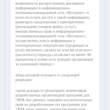
возможности распространять рекламную
информацию в информационно-
телекоммуникационной сети «Интернет» и
(или) получать доступ к такой информации,
размещать предложения о приобретении
(реализации) товаров (работ, услуг),
имущественных прав в информационно-
телекоммуникационной сети «Интернет»,
осуществлять поиск информации о
потенциальных покупателях (продавцах) и
(или) заключать сделки) по итогам отчетного
(расчетного) периода составляет не менее 90
процентов в сумме всех доходов организации
за указанный период;»;
абзац восьмой изложить в следующей
редакции:
«доля доходов от реализации экземпляров
разработанных организацией программ для
ЭВМ, баз данных, передачи исключительных
прав на разработанные ею программы для
ЭВМ, базы данных, предоставления прав