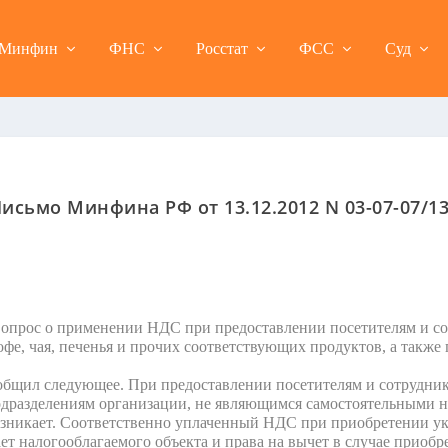
Минфин
ФНС
Росстат
ФСС
Суд
исьмо Минфина РФ от 13.12.2012 N 03-07-07/1
вопрос о применении НДС при предоставлении посетителям и со
е, чая, печенья и прочих соответствующих продуктов, а также 
щил следующее. При предоставлении посетителям и сотрудни
подразделениям организации, не являющимся самостоятельными 
зникает. Соответственно уплаченный НДС при приобретении ук
т налогооблагаемого объекта и права на вычет в случае приобр