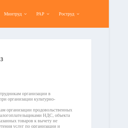
Минтруд
РАР
Роструд
33
трудникам организации в
при организации культурно-
кам организации продовольственных
налогоплательщиками НДС, объекта
азанных товаров к вычету не
етения услуг по организации и