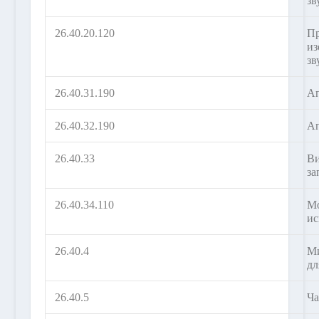
зв
26.40.20.120
Пр
из
зв
26.40.31.190
Ап
26.40.32.190
Ап
26.40.33
Ви
за
26.40.34.110
Мо
ис
26.40.4
Ми
дл
26.40.5
Ча