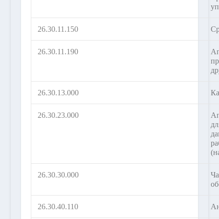
уп
26.30.11.150
Ср
26.30.11.190
Ап
пр
др
26.30.13.000
Ка
26.30.23.000
Ап
дл
да
ра
(н
26.30.30.000
Ча
об
26.30.40.110
Ан