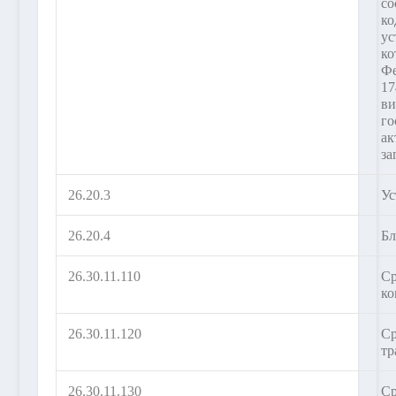
со
ко
ус
ко
Фе
17
ви
го
ак
за
26.20.3
Ус
26.20.4
Бл
26.30.11.110
Ср
к
26.30.11.120
Ср
тр
26.30.11.130
Ср