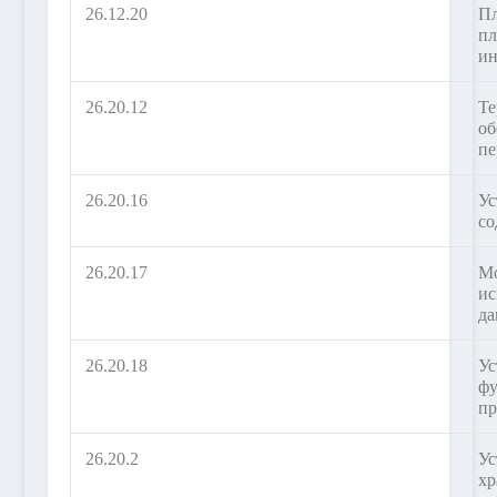
26.12.20
Пл
пл
и
26.20.12
Те
об
пе
26.20.16
Ус
со
26.20.17
Мо
ис
д
26.20.18
Ус
фу
пр
26.20.2
Ус
хр