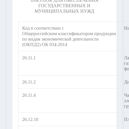
ЗАКУПОК ДЛЯ ОБЕСПЕЧЕНИЯ
ГОСУДАРСТВЕННЫХ И
МУНИЦИПАЛЬНЫХ НУЖД
Код в соответствии с
На
Общероссийским классификатором продукции
по видам экономической деятельности
(ОКПД2) ОК 034-2014
26.11.1
Ла
га
фо
26.11.2
Ди
26.11.4
Ча
эл
гр
26.12.10
Пл