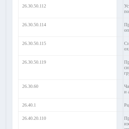
26.30.50.112
Ус
п
26.30.50.114
Пр
оп
26.30.50.115
Си
ох
26.30.50.119
Пр
си
гр
26.30.60
Ча
и 
26.40.1
Ра
26.40.20.110
Пр
из