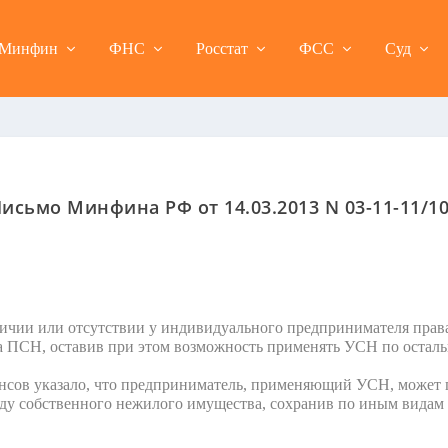
Минфин
ФНС
Росстат
ФСС
Суд
исьмо Минфина РФ от 14.03.2013 N 03-11-11/1
чии или отсутствии у индивидуального предпринимателя права
а ПСН, оставив при этом возможность применять УСН по остал
сов указало, что предприниматель, применяющий УСН, может
нду собственного нежилого имущества, сохранив по иным видам