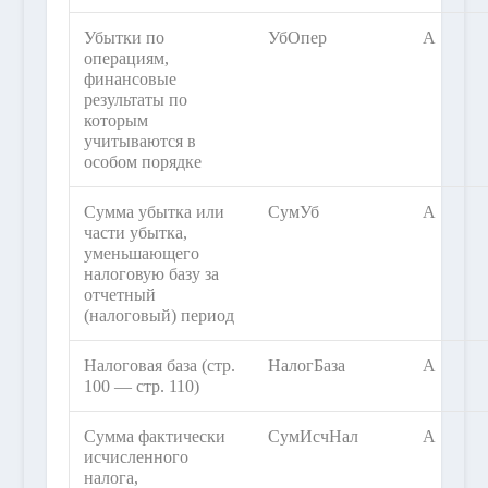
Убытки по
УбОпер
А
операциям,
финансовые
результаты по
которым
учитываются в
особом порядке
Сумма убытка или
СумУб
А
части убытка,
уменьшающего
налоговую базу за
отчетный
(налоговый) период
Налоговая база (стр.
НалогБаза
А
100 — стр. 110)
Сумма фактически
СумИсчНал
А
исчисленного
налога,