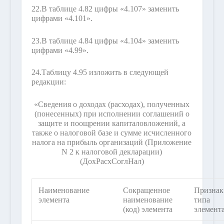
22.
В таблице 4.82 цифры «4.107» заменить
цифрами «4.101».
23.
В таблице 4.84 цифры «4.104» заменить
цифрами «4.99».
24.
Таблицу 4.95 изложить в следующей
редакции:
«Сведения о доходах (расходах), полученных
(понесенных) при исполнении соглашений о
защите и поощрении капиталовложений, а
также о налоговой базе и сумме исчисленного
налога на прибыль организаций (Приложение
N 2 к налоговой декларации)
(ДохРасхСоглНал)
Наименование
Сокращенное
Признак
элемента
наименование
типа
(код) элемента
элемент