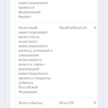
инвестиционного
проекта в
федеральный
бюджет
Налоговый
НалИнвВычСуб
А
инвестиционный
вычет (часть
налогового
инвестиционного
вычета), учтенный в
уменьшение
исчисленного
налога в связи с
реализацией
инвестиционного
проекта в бюджеты
субъекта
Российской
Федерации
Итого убыток |
ИтогоУб
П