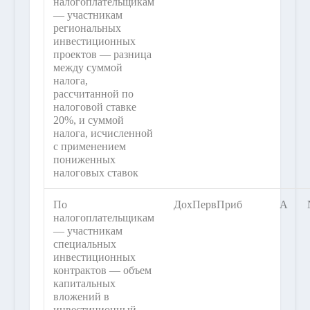
налогоплательщикам
— участникам
региональных
инвестиционных
проектов — разница
между суммой
налога,
рассчитанной по
налоговой ставке
20%, и суммой
налога, исчисленной
с применением
пониженных
налоговых ставок
По
ДохПервПриб
А
налогоплательщикам
— участникам
специальных
инвестиционных
контрактов — объем
капитальных
вложений в
инвестиционный