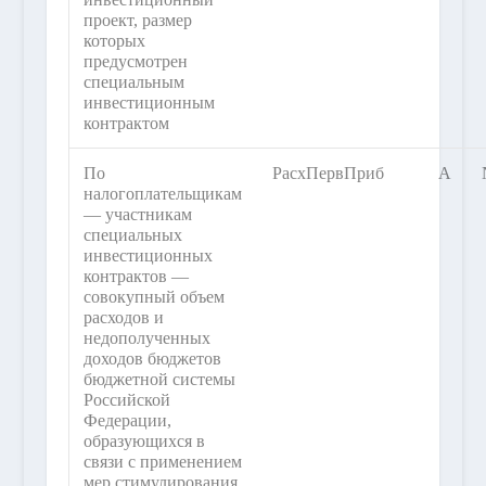
проект, размер
которых
предусмотрен
специальным
инвестиционным
контрактом
По
РасхПервПриб
А
налогоплательщикам
— участникам
специальных
инвестиционных
контрактов —
совокупный объем
расходов и
недополученных
доходов бюджетов
бюджетной системы
Российской
Федерации,
образующихся в
связи с применением
мер стимулирования