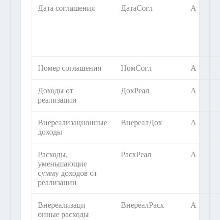
Дата соглашения
ДатаСогл
А
Номер соглашения
НомСогл
А
Доходы от
ДохРеал
А
реализации
Внереализационные
ВнереалДох
А
доходы
Расходы,
РасхРеал
А
уменьшающие
сумму доходов от
реализации
Внереализаци
ВнереалРасх
А
онные расходы