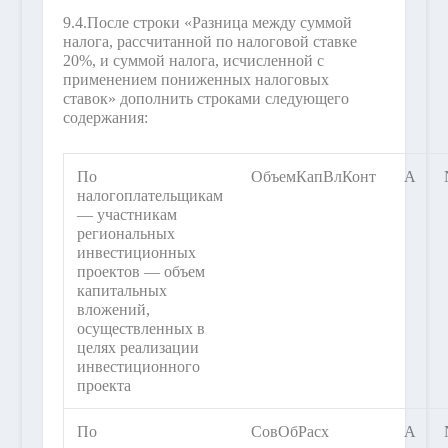
9.4.
После строки «Разница между суммой
налога, рассчитанной по налоговой ставке
20%, и суммой налога, исчисленной с
применением пониженных налоговых
ставок» дополнить строками следующего
содержания:
По
ОбъемКапВлКонт
А
налогоплательщикам
— участникам
региональных
инвестиционных
проектов — объем
капитальных
вложений,
осуществленных в
целях реализации
инвестиционного
проекта
По
СовОбРасх
А