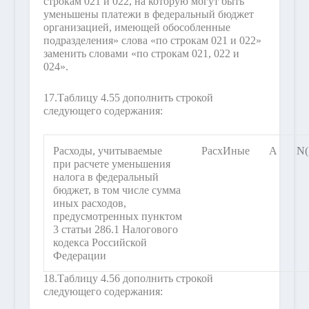
строкам 021 и 022, на которую могут быть
уменьшены платежи в федеральный бюджет
организацией, имеющей обособленные
подразделения» слова «по строкам 021 и 022»
заменить словами «по строкам 021, 022 и
024».
17.
Таблицу 4.55 дополнить строкой
следующего содержания:
Расходы, учитываемые
РасхИные
А
N(
при расчете уменьшения
налога в федеральный
бюджет, в том числе сумма
иных расходов,
предусмотренных пунктом
3 статьи 286.1 Налогового
кодекса Российской
Федерации
18.
Таблицу 4.56 дополнить строкой
следующего содержания: