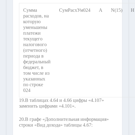
Сумма
СумРасхУм024
А
N(15)
Н
расходов, на
которую
уменьшены
платежи
текущего
налогового
(отчетного)
периода в
федеральный
бюджет, в
том числе из
указанных
по строке
024
19.
В таблицах 4.64 и 4.66 цифры «4.107»
заменить цифрами «4.101».
20.
В графе «Дополнительная информация»
строки «Вид дохода» таблицы 4.67: