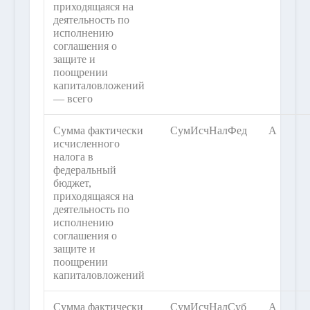
приходящаяся на
деятельность по
исполнению
соглашения о
защите и
поощрении
капиталовложений
— всего
Сумма фактически
СумИсчНалФед
А
исчисленного
налога в
федеральный
бюджет,
приходящаяся на
деятельность по
исполнению
соглашения о
защите и
поощрении
капиталовложений
Сумма фактически
СумИсчНалСуб
А