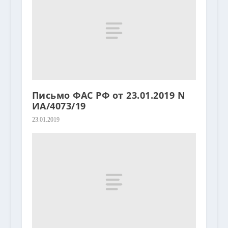
Письмо ФАС РФ от 23.01.2019 N
ИА/4073/19
23.01.2019