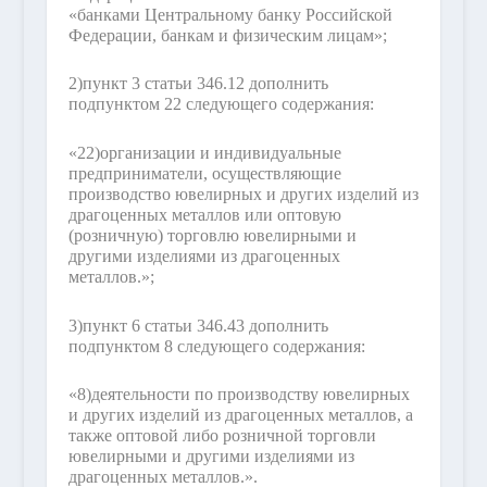
«банками Центральному банку Российской
Федерации, банкам и физическим лицам»;
2)
пункт 3 статьи 346.12 дополнить
подпунктом 22 следующего содержания:
«22)
организации и индивидуальные
предприниматели, осуществляющие
производство ювелирных и других изделий из
драгоценных металлов или оптовую
(розничную) торговлю ювелирными и
другими изделиями из драгоценных
металлов.»;
3)
пункт 6 статьи 346.43 дополнить
подпунктом 8 следующего содержания:
«8)
деятельности по производству ювелирных
и других изделий из драгоценных металлов, а
также оптовой либо розничной торговли
ювелирными и другими изделиями из
драгоценных металлов.».