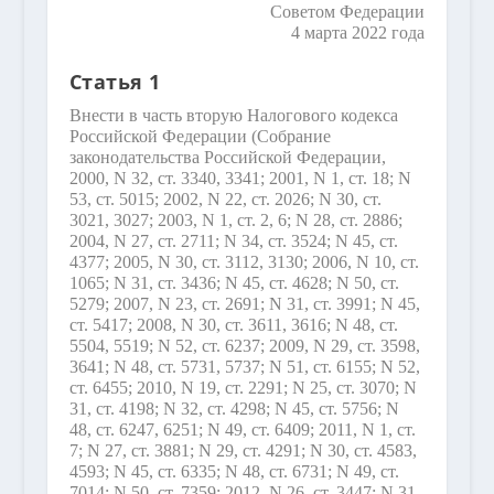
Советом Федерации
4 марта 2022 года
Статья 1
Внести в часть вторую Налогового кодекса
Российской Федерации (Собрание
законодательства Российской Федерации,
2000, N 32, ст. 3340, 3341; 2001, N 1, ст. 18; N
53, ст. 5015; 2002, N 22, ст. 2026; N 30, ст.
3021, 3027; 2003, N 1, ст. 2, 6; N 28, ст. 2886;
2004, N 27, ст. 2711; N 34, ст. 3524; N 45, ст.
4377; 2005, N 30, ст. 3112, 3130; 2006, N 10, ст.
1065; N 31, ст. 3436; N 45, ст. 4628; N 50, ст.
5279; 2007, N 23, ст. 2691; N 31, ст. 3991; N 45,
ст. 5417; 2008, N 30, ст. 3611, 3616; N 48, ст.
5504, 5519; N 52, ст. 6237; 2009, N 29, ст. 3598,
3641; N 48, ст. 5731, 5737; N 51, ст. 6155; N 52,
ст. 6455; 2010, N 19, ст. 2291; N 25, ст. 3070; N
31, ст. 4198; N 32, ст. 4298; N 45, ст. 5756; N
48, ст. 6247, 6251; N 49, ст. 6409; 2011, N 1, ст.
7; N 27, ст. 3881; N 29, ст. 4291; N 30, ст. 4583,
4593; N 45, ст. 6335; N 48, ст. 6731; N 49, ст.
7014; N 50, ст. 7359; 2012, N 26, ст. 3447; N 31,