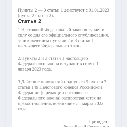
Пункты 2 — 3 статьи 1 действуют с 01.01.2023
(пункт 2 статьи 2).
Статья 2
1.
Настоящий Федеральный закон вступает в
силу со дня его официального опубликования,
за исключением пунктов 2 и 3 статьи 1
настоящего Федерального закона.
2.
Пункты 2 и 3 статьи 1 настоящего
Федерального закона вступают в силу с 1
января 2023 года.
3.
Действие положений подпункта 9 пункта 3
статьи 149 Налогового кодекса Российской
Федерации (в редакции настоящего
Федерального закона) распространяется на
правоотношения, возникшие с 1 марта 2022
года.
Президент
Российской Федерации