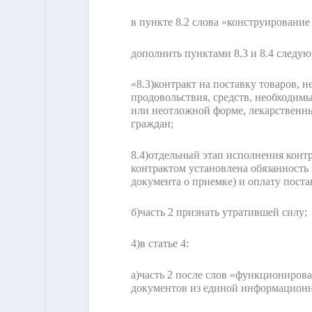
в пункте 8.2 слова «конструирование
дополнить пунктами 8.3 и 8.4 следу
«8.3)
контракт на поставку товаров,
продовольствия, средств, необходим
или неотложной форме, лекарственны
граждан;
8.4)
отдельный этап исполнения контр
контрактом установлена обязанность
документа о приемке) и оплату поста
б)
часть 2 признать утратившей силу;
4)
в статье 4:
а)
часть 2 после слов «функциониров
документов из единой информационн