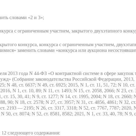
ить словами «2 и 3»;
нкурса с ограниченным участием, закрытого двухэтапного конку
ткрытого конкурса, конкурса с ограниченным участием, двухэтап
имися» заменить словами «конкурса или аукциона несостоявши
еля 2013 года N 44-ФЗ «О контрактной системе в сфере закупок т
» (Собрание законодательства Российской Федерации, 2013, N 14,
5; N 48, ст. 6637; N 49, ст. 6925; 2015, N 1, ст. 11, 51, 72; N 10, ст.
2016, N 1, ст. 10, 89; N 11, ст. 1493; N 15, ст. 2058, 2066; N 23, ст. 
 ст. 15, 30, 41; N 9, ст. 1277; N 14, ст. 1995, 2004; N 18, ст. 2660; N
88, 90; N 18, ст. 2578; N 27, ст. 3957; N 31, ст. 4856, 4861; N 32, ст
ст. 2193 — 2195; N 26, ст. 3317, 3318; N 52, ст. 7767, 7787; 2020, N 
; N 50, ст. 8074; N 52, ст. 8581, 8582; 2021, N 1, ст. 33, 40, 78; N 9
м 12 следующего содержания: