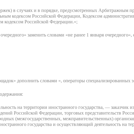
ержек) в случаях и в порядке, предусмотренных Арбитражным п
ьным кодексом Российской Федерации, Кодексом административ
м кодексом Российской Федерации.»;
ря очередного» заменить словами «не ранее 1 января очередного», 
лощадок» дополнить словами «, операторы специализированных 
содержания:
льность на территории иностранного государства, — заказчик и
ждений Российской Федерации, торговых представительств Росс
дных (межгосударственных, межправительственных) организаци
ностранного государства и осуществляющий деятельность на те