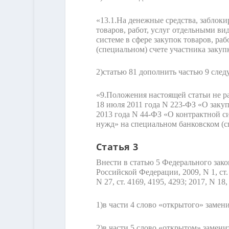
«13.1.
На денежные средства, заблоки
товаров, работ, услуг отдельными в
системе в сфере закупок товаров, р
(специальном) счете участника закуп
2)
статью 81 дополнить частью 9 сле
«9.
Положения настоящей статьи не р
18 июля 2011 года N 223-ФЗ «О заку
2013 года N 44-ФЗ «О контрактной си
нужд» на специальном банковском (сп
Статья 3
Внести в статью 5 Федерального зако
Российской Федерации, 2009, N 1, ст. 15
N 27, ст. 4169, 4195, 4293; 2017, N 18,
1)
в части 4 слово «открытого» замен
2)
в части 5 слово «открытом» замени