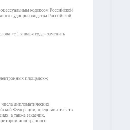
роцессуальным кодексом Российской
ного судопроизводства Российской
слова «с 1 января года» заменить
электронных площадок»;
з числа дипломатических
ийской Федерации, представительств
ях, а также заказчик,
рритории иностранного