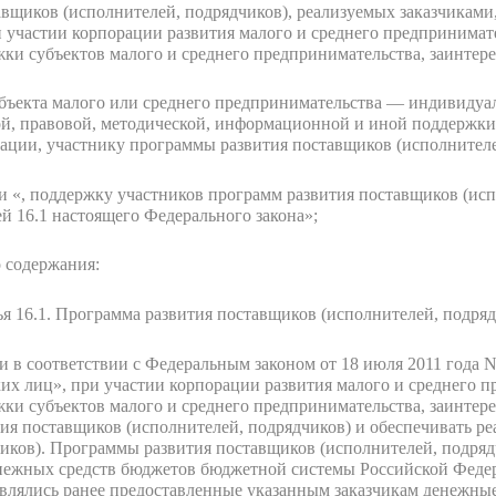
щиков (исполнителей, подрядчиков), реализуемых заказчиками, 
 участии корпорации развития малого и среднего предпринимате
и субъектов малого и среднего предпринимательства, заинтере
убъекта малого или среднего предпринимательства — индивидуа
й, правовой, методической, информационной и иной поддержки
ации, участнику программы развития поставщиков (исполнителе
ми «, поддержку участников программ развития поставщиков (исп
ей 16.1 настоящего Федерального закона»;
 содержания:
ья 16.1. Программа развития поставщиков (исполнителей, подряд
 в соответствии с Федеральным законом от 18 июля 2011 года N 
х лиц», при участии корпорации развития малого и среднего п
и субъектов малого и среднего предпринимательства, заинтере
ия поставщиков (исполнителей, подрядчиков) и обеспечивать р
иков). Программы развития поставщиков (исполнителей, подря
нежных средств бюджетов бюджетной системы Российской Федер
влялись ранее предоставленные указанным заказчикам денежны