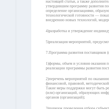
настоящей статьи, а также дополните
утвердившим программу развития пос
определение организациями, образую
технологической готовности — показ
внедрению новых технологий, модер
4)
разработка и утверждение индивиду
5)
реализация мероприятий, предусмо
7.
Программа развития поставщиков (
1)
формы, объем и условия оказания 
реализации программы развития пост
2)
перечень мероприятий по оказанию
финансовой, правовой, методическо
Такие меры поддержки могут быть ре
(или) организаций, образующих инфр
органов (организаций);
3)
порядок проведения отбора субъект