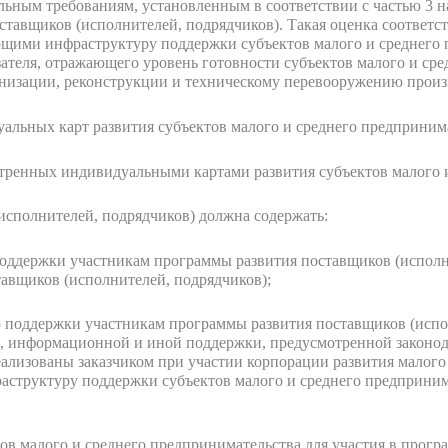
льным требованиям, установленным в соответствии с частью 3 н
тавщиков (исполнителей, подрядчиков). Такая оценка соответс
щими инфраструктуру поддержки субъектов малого и среднего 
ателя, отражающего уровень готовности субъектов малого и сре
низации, реконструкции и техническому перевооружению произ
альных карт развития субъектов малого и среднего предприним
тренных индивидуальными картами развития субъектов малого и
исполнителей, подрядчиков) должна содержать:
поддержки участникам программы развития поставщиков (исполн
авщиков (исполнителей, подрядчиков);
 поддержки участникам программы развития поставщиков (испол
й, информационной и иной поддержки, предусмотренной законод
ализованы заказчиком при участии корпорации развития малого
аструктуру поддержки субъектов малого и среднего предприним
ов малого и среднего предпринимательства для участия в прогр