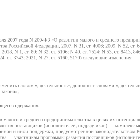
юля 2007 года N 209-ФЗ «О развитии малого и среднего предпри
 Российской Федерации, 2007, N 31, ст. 4006; 2009, N 52, ст. 6441
 2018, N 1, ст. 89; N 32, ст. 5106; N 49, ст. 7524; N 53, ст. 8413, 84
N 24, ст. 3743; 2021, N 27, ст. 5160, 5179) следующие изменения:
заменить словом «, деятельность», дополнить словами «, деятельн
 закона»;
ющего содержания:
 малого и среднего предпринимательства в целях их потенциаль
развития поставщиков (исполнителей, подрядчиков) — комплекс 
онной и иной поддержки, предусмотренной законодательством Р
тва — участникам программы развития поставщиков (исполните