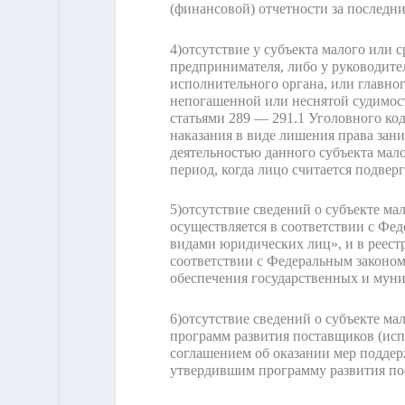
(финансовой) отчетности за последн
4)
отсутствие у субъекта малого или 
предпринимателя, либо у руководите
исполнительного органа, или главно
непогашенной или неснятой судимост
статьями 289 — 291.1 Уголовного ко
наказания в виде лишения права зан
деятельностью данного субъекта мал
период, когда лицо считается подвер
5)
отсутствие сведений о субъекте ма
осуществляется в соответствии с Фед
видами юридических лиц», и в реест
соответствии с Федеральным законом 
обеспечения государственных и мун
6)
отсутствие сведений о субъекте ма
программ развития поставщиков (исп
соглашением об оказании мер поддер
утвердившим программу развития пос