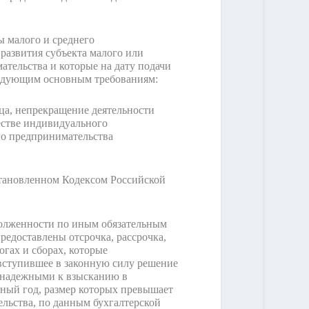
ы малого и среднего
развития субъекта малого или
ательства и которые на дату подачи
следующим основным требованиям:
ца, непрекращение деятельности
естве индивидуального
го предпринимательства
становленном Кодексом Российской
адолженности по иным обязательным
едоставлены отсрочка, рассрочка,
гах и сборах, которые
 вступившее в законную силу решение
езнадежными к взысканию в
рный год, размер которых превышает
ельства, по данным бухгалтерской