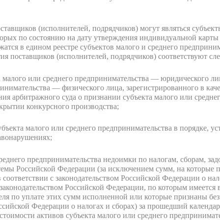
тавщиков (исполнителей, подрядчиков) могут являться субъект
торых по состоянию на дату утверждения индивидуальной карты 
атся в едином реестре субъектов малого и среднего предприним
ития поставщиков (исполнителей, подрядчиков) соответствуют 
 малого или среднего предпринимательства — юридического ли
ринимательства — физического лица, зарегистрированного в кач
ния арбитражного суда о признании субъекта малого или средне
ткрытии конкурсного производства;
убъекта малого или среднего предпринимательства в порядке, у
авонарушениях;
 среднего предпринимательства недоимки по налогам, сборам, з
мы Российской Федерации (за исключением сумм, на которые пр
соответствии с законодательством Российской Федерации о нало
 законодательством Российской Федерации, по которым имеется
теля по уплате этих сумм исполненной или которые признаны б
оссийской Федерации о налогах и сборах) за прошедший календа
 стоимости активов субъекта малого или среднего предпринимат