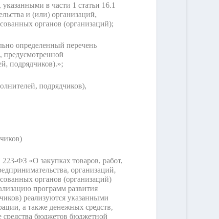
указанными в части 1 статьи 16.1
льства и (или) организаций,
сованных органов (организаций);
льно определенный перечень
, предусмотренной
й, подрядчиков).»;
олнителей, подрядчиков),
чиков)
223-ФЗ «О закупках товаров, работ,
редпринимательства, организаций,
сованных органов (организаций)
еализацию программ развития
дчиков) реализуются указанными
ации, а также денежных средств,
е средства бюджетов бюджетной