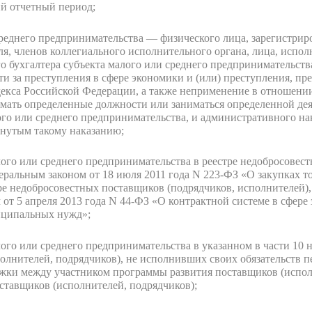
ий отчетный период;
среднего предпринимательства — физического лица, зарегистрир
ля, членов коллегиального исполнительного органа, лица, исп
го бухгалтера субъекта малого или среднего предпринимательст
и за преступления в сфере экономики и (или) преступления, п
декса Российской Федерации, а также неприменение в отношени
имать определенные должности или заниматься определенной дея
ого или среднего предпринимательства, и административного на
гнутым такому наказанию;
лого или среднего предпринимательства в реестре недобросовес
еральным законом от 18 июля 2011 года N 223-ФЗ «О закупках то
ре недобросовестных поставщиков (подрядчиков, исполнителей), 
от 5 апреля 2013 года N 44-ФЗ «О контрактной системе в сфере з
иципальных нужд»;
лого или среднего предпринимательства в указанном в части 10 
олнителей, подрядчиков), не исполнивших своих обязательств п
жки между участником программы развития поставщиков (исполн
тавщиков (исполнителей, подрядчиков);