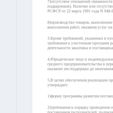
7)
отсутствие отношений связанности
подрядчиков). Наличие или отсутстви
РСФСР от 22 марта 1991 года N 948-
8)
производство товаров, выполнение 
выполнения работ, оказания услуг н
3.
Кроме требований, указанных в пун
требования к участникам программ р
деятельности заказчика и поставщика
4.
Юридическое лицо и индивидуальны
среднего предпринимательства в пер
оказание им поддержки до окончания
5.
В целях обеспечения реализации п
утверждает:
1)
форму программы развития поставщ
2)
требования к порядку проведения о
поставщиков (исполнителей, подрядч