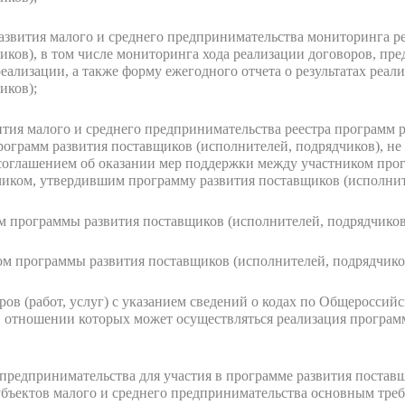
азвития малого и среднего предпринимательства мониторинга р
иков), в том числе мониторинга хода реализации договоров, пр
реализации, а также форму ежегодного отчета о результатах реа
иков);
ития малого и среднего предпринимательства реестра программ 
программ развития поставщиков (исполнителей, подрядчиков), не
 соглашением об оказании мер поддержки между участником про
зчиком, утвердившим программу развития поставщиков (исполнит
м программы развития поставщиков (исполнителей, подрядчиков
ком программы развития поставщиков (исполнителей, подрядчико
ров (работ, услуг) с указанием сведений о кодах по Общеросси
в отношении которых может осуществляться реализация програ
 предпринимательства для участия в программе развития постав
убъектов малого и среднего предпринимательства основным треб