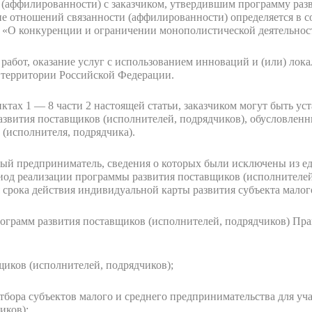
 (аффилированности) с заказчиком, утвердившим программу раз
е отношений связанности (аффилированности) определяется в со
I «О конкуренции и ограничении монополистической деятельнос
работ, оказание услуг с использованием инноваций и (или) лока
а территории Российской Федерации.
ктах 1 — 8 части 2 настоящей статьи, заказчиком могут быть у
азвития поставщиков (исполнителей, подрядчиков), обусловлен
 (исполнителя, подрядчика).
й предприниматель, сведения о которых были исключены из еди
иод реализации программы развития поставщиков (исполнителей
 срока действия индивидуальной карты развития субъекта малог
рограмм развития поставщиков (исполнителей, подрядчиков) Пр
иков (исполнителей, подрядчиков);
тбора субъектов малого и среднего предпринимательства для уч
иков);