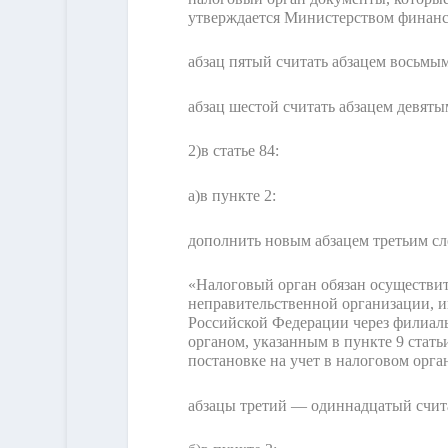
утверждается Министерством финанс
абзац пятый считать абзацем восьмым
абзац шестой считать абзацем девяты
2)
в статье 84:
а)
в пункте 2:
дополнить новым абзацем третьим с
«Налоговый орган обязан осуществит
неправительственной организации, и
Российской Федерации через филиалы
органом, указанным в пункте 9 статьи
постановке на учет в налоговом орган
абзацы третий — одиннадцатый счит