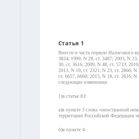
Статья 1
Внести в часть первую Налогового ко
3824; 1999, N 28, ст. 3487; 2003, N 23, 
30, ст. 3616; 2009, N 48, ст. 5733; 2010
2013, N 19, ст. 2321; N 23, ст. 2866; N 
ст. 6657, 6660; 2015, N 18, ст. 2616; N 
следующие изменения:
1)
в статье 83:
а)
в пункте 3 слова «иностранной не
территории Российской Федерации че
б)
в пункте 4: