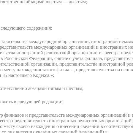
ответственно абзацами шестым — десятым;
 следующего содержания:
дставительства международной организации, иностранной неком
 представительств международных организаций и иностранных н
ельства иностранной религиозной организации из реестра пред
в Российской Федерации, снятие с учета филиала, представител
ительственной организации, представительства иностранной ре
о месту нахождения такого филиала, представительства на осн
и 85 настоящего Кодекса.»;
оответственно абзацами пятым и шестым;
зложить в следующей редакции:
тр филиалов и представительств международных организаций и
еестр представительств иностранных религиозных организаций
о месту своего нахождения о внесении сведений в соответствую
й со дня внесения указанных сведений (изменений).».