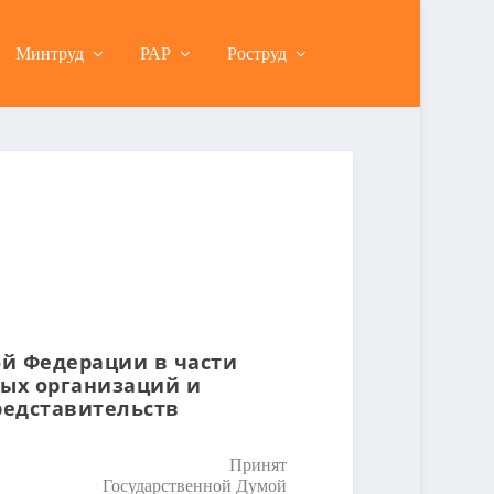
Минтруд
РАР
Роструд
ой Федерации в части
ных организаций и
редставительств
Принят
Государственной Думой