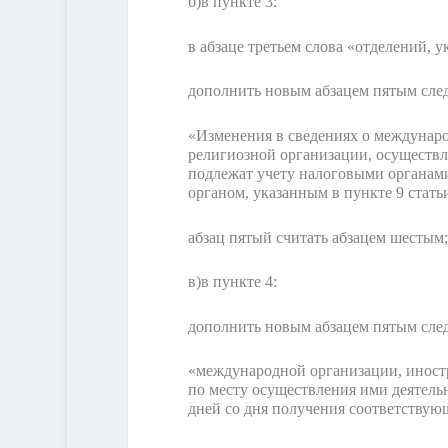
б)
в пункте 3:
в абзаце третьем слова «отделений, 
дополнить новым абзацем пятым сле
«Изменения в сведениях о междунар
религиозной организации, осуществл
подлежат учету налоговыми органами
органом, указанным в пункте 9 стать
абзац пятый считать абзацем шестым;
в)
в пункте 4:
дополнить новым абзацем пятым сле
«международной организации, иност
по месту осуществления ими деятель
дней со дня получения соответствующ