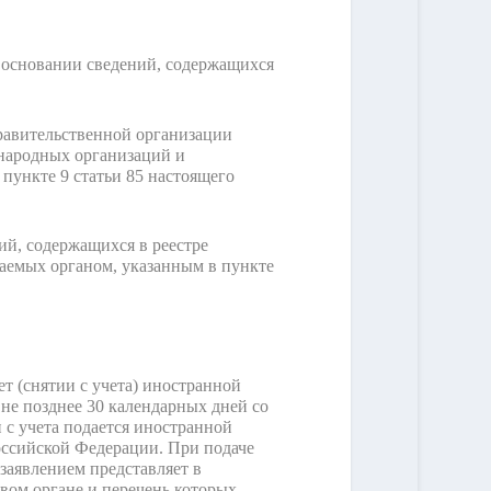
 основании сведений, содержащихся
равительственной организации
ународных организаций и
пункте 9 статьи 85 настоящего
ий, содержащихся в реестре
аемых органом, указанным в пункте
т (снятии с учета) иностранной
 не позднее 30 календарных дней со
 с учета подается иностранной
оссийской Федерации. При подаче
 заявлением представляет в
овом органе и перечень которых