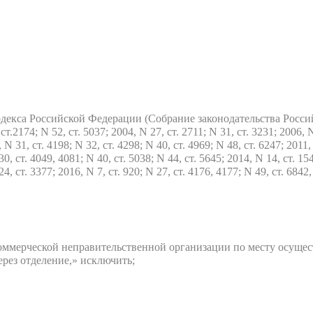
декса Российской Федерации (Собрание законодательства Россий
ст.2174; N 52, ст. 5037; 2004, N 27, ст. 2711; N 31, ст. 3231; 2006, 
, N 31, ст. 4198; N 32, ст. 4298; N 40, ст. 4969; N 48, ст. 6247; 2011,
30, ст. 4049, 4081; N 40, ст. 5038; N 44, ст. 5645; 2014, N 14, ст. 15
24, ст. 3377; 2016, N 7, ст. 920; N 27, ст. 4176, 4177; N 49, ст. 6842
коммерческой неправительственной организации по месту осущес
рез отделение,» исключить;