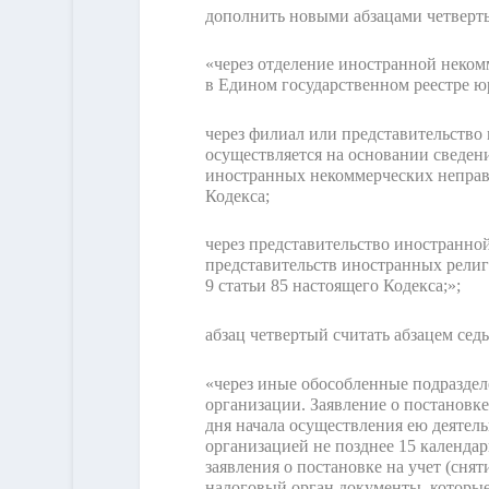
дополнить новыми абзацами четвер
«через отделение иностранной неком
в Едином государственном реестре ю
через филиал или представительств
осуществляется на основании сведен
иностранных некоммерческих неправи
Кодекса;
через представительство иностранно
представительств иностранных рели
9 статьи 85 настоящего Кодекса;»;
абзац четвертый считать абзацем се
«через иные обособленные подразделе
организации. Заявление о постановке
дня начала осуществления ею деятель
организацией не позднее 15 календа
заявления о постановке на учет (сня
налоговый орган документы, которые 