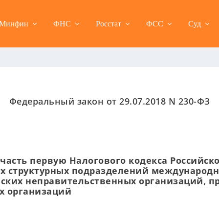
Минфин
ФНС
Росстат
ФСС
Суд
Федеральный закон от 29.07.2018 N 230-ФЗ
часть первую Налогового кодекса Российск
ах структурных подразделений международ
ских неправительственных организаций, п
х организаций