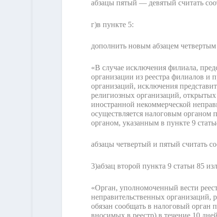
абзацы пятый — девятый считать со
г)
в пункте 5:
дополнить новым абзацем четвертым
«В случае исключения филиала, пре
организации из реестра филиалов и
организаций, исключения представит
религиозных организаций, открытых 
иностранной некоммерческой неправ
осуществляется налоговым органом п
органом, указанным в пункте 9 стать
абзацы четвертый и пятый считать с
3)
абзац второй пункта 9 статьи 85 и
«Орган, уполномоченный вести реес
неправительственных организаций, р
обязан сообщать в налоговый орган п
вносимых в реестр) в течение 10 дне