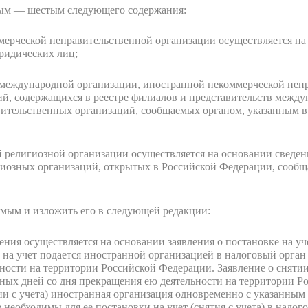
тым — шестым следующего содержания:
мерческой неправительственной организации осуществляется на
ридических лиц;
о международной организации, иностранной некоммерческой неп
ий, содержащихся в реестре филиалов и представительств межд
тельственных организаций, сообщаемых органом, указанным в 
й религиозной организации осуществляется на основании сведен
гиозных организаций, открытых в Российской Федерации, сообщ
дьмым и изложить его в следующей редакции:
ния осуществляется на основании заявления о постановке на уче
 на учет подается иностранной организацией в налоговый орган
ности на территории Российской Федерации. Заявление о снятии
рных дней со дня прекращения ею деятельности на территории Р
тии с учета) иностранная организация одновременно с указанным
необходимы для ее постановки на учет (снятия с учета) в налог