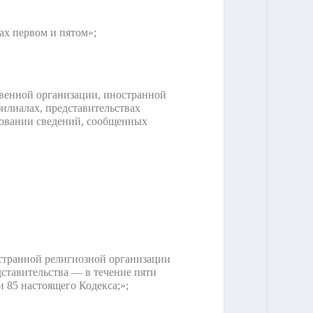
ах первом и пятом»;
венной организации, иностранной
илиалах, представительствах
новании сведений, сообщенных
странной религиозной организации
ставительства — в течение пяти
 85 настоящего Кодекса;»;