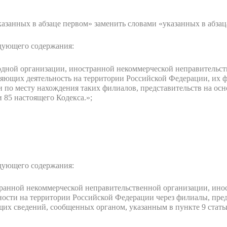
указанных в абзаце первом» заменить словами «указанных в абзац
дующего содержания:
одной организации, иностранной некоммерческой неправительст
яющих деятельность на территории Российской Федерации, их ф
 по месту нахождения таких филиалов, представительств на ос
и 85 настоящего Кодекса.»;
дующего содержания:
ранной некоммерческой неправительственной организации, ино
ности на территории Российской Федерации через филиалы, пред
их сведений, сообщенных органом, указанным в пункте 9 статьи