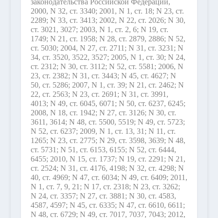
законодательства Российской Федерации,
2000, N 32, ст. 3340; 2001, N 1, ст. 18; N 23, ст.
2289; N 33, ст. 3413; 2002, N 22, ст. 2026; N 30,
ст. 3021, 3027; 2003, N 1, ст. 2, 6; N 19, ст.
1749; N 21, ст. 1958; N 28, ст. 2879, 2886; N 52,
ст. 5030; 2004, N 27, ст. 2711; N 31, ст. 3231; N
34, ст. 3520, 3522, 3527; 2005, N 1, ст. 30; N 24,
ст. 2312; N 30, ст. 3112; N 52, ст. 5581; 2006, N
23, ст. 2382; N 31, ст. 3443; N 45, ст. 4627; N
50, ст. 5286; 2007, N 1, ст. 39; N 21, ст. 2462; N
22, ст. 2563; N 23, ст. 2691; N 31, ст. 3991,
4013; N 49, ст. 6045, 6071; N 50, ст. 6237, 6245;
2008, N 18, ст. 1942; N 27, ст. 3126; N 30, ст.
3611, 3614; N 48, ст. 5500, 5519; N 49, ст. 5723;
N 52, ст. 6237; 2009, N 1, ст. 13, 31; N 11, ст.
1265; N 23, ст. 2775; N 29, ст. 3598, 3639; N 48,
ст. 5731; N 51, ст. 6153, 6155; N 52, ст. 6444,
6455; 2010, N 15, ст. 1737; N 19, ст. 2291; N 21,
ст. 2524; N 31, ст. 4176, 4198; N 32, ст. 4298; N
40, ст. 4969; N 47, ст. 6034; N 49, ст. 6409; 2011,
N 1, ст. 7, 9, 21; N 17, ст. 2318; N 23, ст. 3262;
N 24, ст. 3357; N 27, ст. 3881; N 30, ст. 4583,
4587, 4597; N 45, ст. 6335; N 47, ст. 6610, 6611;
N 48, ст. 6729; N 49, ст. 7017, 7037, 7043; 2012,