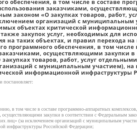
го обеспечения, в том числе в составе пр
 использования заказчиками, осуществляю
ным законом «О закупках товаров, работ, у
сключением организаций с муниципальным у
имых объектах критической информационн
 также закупок услуг, необходимых для исп
я на таких объектах, и правил перехода н
го программного обеспечения, в том числе 
заказчиками, осуществляющими закупки в 
закупках товаров, работ, услуг отдельны
рганизаций с муниципальным участием), н
ической информационной инфраструктуры 
и постановляет:
нию, в том числе в составе программно-аппаратных комплексов
и, осуществляющими закупки в соответствии с Федеральным закон
их лиц» (за исключением организаций с муниципальным участи
ой инфраструктуры Российской Федерации;