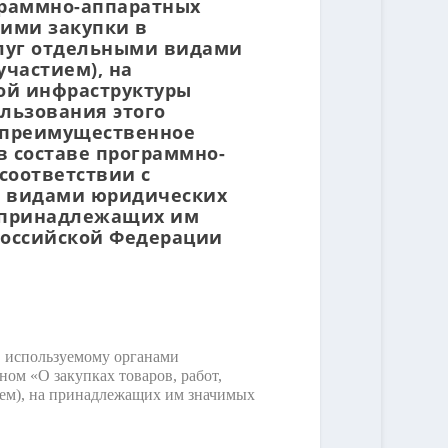
ограммно-аппаратных
щими закупки в
слуг отдельными видами
частием), на
ой инфраструктуры
ользования этого
а преимущественное
в составе программно-
соответствии с
ми видами юридических
а принадлежащих им
Российской Федерации
, используемому органами
ом «О закупках товаров, работ,
ем), на принадлежащих им значимых