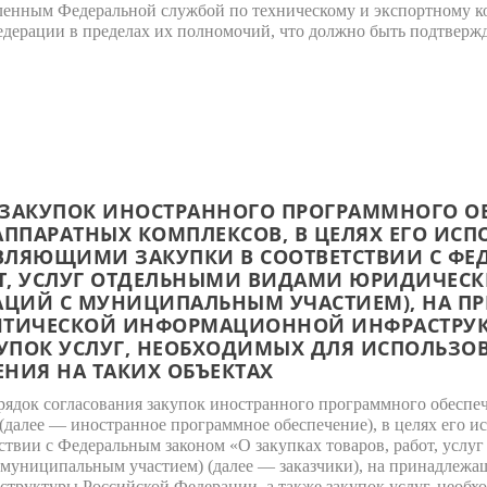
вленным Федеральной службой по техническому и экспортному к
едерации в пределах их полномочий, что должно быть подтвер
ЗАКУПОК ИНОСТРАННОГО ПРОГРАММНОГО ОБ
АППАРАТНЫХ КОМПЛЕКСОВ, В ЦЕЛЯХ ЕГО ИС
ВЛЯЮЩИМИ ЗАКУПКИ В СООТВЕТСТВИИ С ФЕ
ОТ, УСЛУГ ОТДЕЛЬНЫМИ ВИДАМИ ЮРИДИЧЕСК
ЦИЙ С МУНИЦИПАЛЬНЫМ УЧАСТИЕМ), НА 
ИТИЧЕСКОЙ ИНФОРМАЦИОННОЙ ИНФРАСТРУ
КУПОК УСЛУГ, НЕОБХОДИМЫХ ДЛЯ ИСПОЛЬЗО
НИЯ НА ТАКИХ ОБЪЕКТАХ
док согласования закупок иностранного программного обеспече
далее — иностранное программное обеспечение), в целях его ис
твии с Федеральным законом «О закупках товаров, работ, усл
 муниципальным участием) (далее — заказчики), на принадлежа
руктуры Российской Федерации, а также закупок услуг, необх