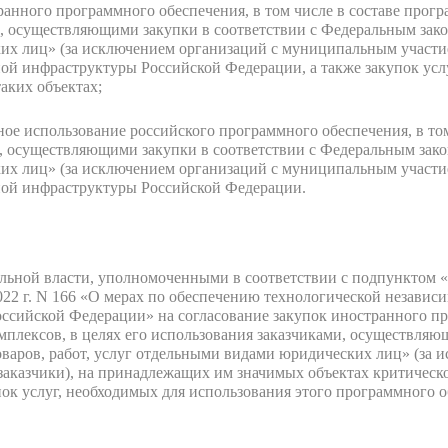
ранного программного обеспечения, в том числе в составе прог
и, осуществляющими закупки в соответствии с Федеральным закон
их лиц» (за исключением организаций с муниципальным участи
й инфраструктуры Российской Федерации, а также закупок услу
аких объектах;
ое использование российского программного обеспечения, в том
, осуществляющими закупки в соответствии с Федеральным закон
их лиц» (за исключением организаций с муниципальным участи
ой инфраструктуры Российской Федерации.
ьной власти, уполномоченными в соответствии с подпунктом «а
022 г. N 166 «О мерах по обеспечению технологической независ
сийской Федерации» на согласование закупок иностранного про
мплексов, в целях его использования заказчиками, осуществляю
варов, работ, услуг отдельными видами юридических лиц» (за 
заказчики), на принадлежащих им значимых объектах критичес
ок услуг, необходимых для использования этого программного о