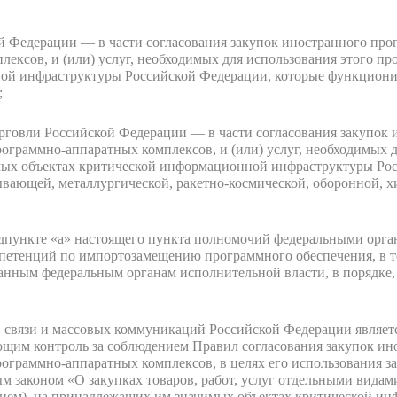
 Федерации — в части согласования закупок иностранного прог
лексов, и (или) услуг, необходимых для использования этого п
ой инфраструктуры Российской Федерации, которые функционир
;
говли Российской Федерации — в части согласования закупок 
программно-аппаратных комплексов, и (или) услуг, необходимых 
мых объектах критической информационной инфраструктуры Рос
вающей, металлургической, ракетно-космической, оборонной, 
одпункте «а» настоящего пункта полномочий федеральными орга
петенций по импортозамещению программного обеспечения, в то
анным федеральным органам исполнительной власти, в порядке,
 связи и массовых коммуникаций Российской Федерации являет
ющим контроль за соблюдением Правил согласования закупок ин
 программно-аппаратных комплексов, в целях его использования
ым законом «О закупках товаров, работ, услуг отдельными вида
ием), на принадлежащих им значимых объектах критической и