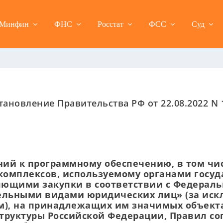
Минфин
ФНС
Росстат
ФСС
Суд
тановление Правительства РФ от 22.08.2022 N 
ий к программному обеспечению, в том чис
омплексов, используемому органами госуд
яющими закупки в соответствии с Федераль
тдельными видами юридических лиц» (за ис
), на принадлежащих им значимых объект
руктуры Российской Федерации, Правил со