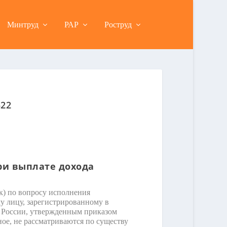
Минтруд
РАР
Роструд
522
ри выплате дохода
к) по вопросу исполнения
у лицу, зарегистрированному в
а России, утвержденным приказом
ое, не рассматриваются по существу