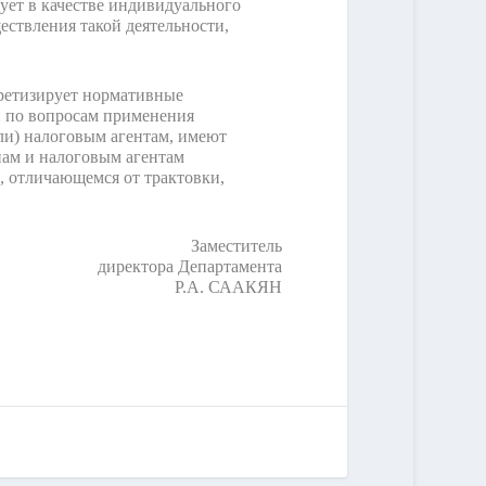
вует в качестве индивидуального
ствления такой деятельности,
кретизирует нормативные
 по вопросам применения
ли) налоговым агентам, имеют
нам и налоговым агентам
, отличающемся от трактовки,
Заместитель
директора Департамента
Р.А. СААКЯН