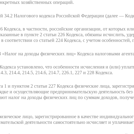
онкретных хозяйственных операций.
ьей 34.2 Налогового кодекса Российской Федерации (далее — Код
26 Кодекса, в частности, российские организации, от которых ил
азанные в пункте 2 статьи 226 Кодекса, обязаны исчислить, уд
в соответствии со статьей 224 Кодекса, с учетом особенностей,
3 «Налог на доходы физических лиц» Кодекса налоговыми агент
Кодекса установлено, что особенности исчисления и (или) упла
3, 214.4, 214.5, 214.6, 214.7, 226.1, 227 и 228 Кодекса.
а 1 и пунктом 2 статьи 227 Кодекса физические лица, зарегист
ядке и осуществляющие предпринимательскую деятельность без 
ают налог на доходы физических лиц по суммам доходов, получ
 физическое лицо, зарегистрированное в качестве индивидуально
мательской деятельности самостоятельно исчисляет и уплачивае