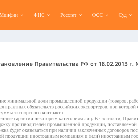
Минфин
ФНС
Росстат
ФСС
Суд
ановление Правительства РФ от 18.02.2013 г.
ие минимальной доли промышленной продукции (товаров, работ
онтрактных обязательств российских экспортеров, при которой 
суммы экспортного контракта.
ные гарантии некоторым категориям лиц. В частности, Правит
ржку производителей промышленной продукции, поставляемой н
ржка будет оказываться при наличии заключенных договоров пос
й продукции иностранным компаниям и (или) иностранным госуд