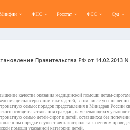
Минфин
ФНС
Росстат
ФСС
Суд
тановление Правительства РФ от 14.02.2013 N
вышение качества оказания медицинской помощи детям-сиротам 
едения диспансеризации таких детей, в том числе усыновленны
атронатную семью; порядок представления в Минздрав России с
ского освидетельствования граждан, намеревающихся усыновить 
тронатную семью детей-сирот и детей, оставшихся без попечени
овленном порядке осуществлять контроль за качеством проведе
ской помощи указанной категории детей.