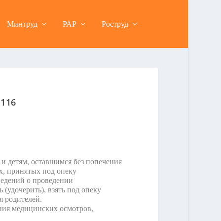
Минтруд
РАР
Роструд
 116
и детям, оставшимся без попечения
х, принятых под опеку
ведений о проведении
(удочерить), взять под опеку
я родителей.
ния медицинских осмотров,